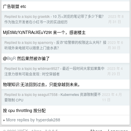
广告联盟 etc
Replied to a topic by graetdk
10 万+浏览的笔记带了多少下载？
2023 年 8
›
月 31 日
作为独立开发者在小红书一次的实战经历
MjE5MzYzNTRAcXEuY29t 来一个，感谢楼主
Replied to a topic by spamonly
反诈”给警察的权限这么大吗？接
2023 年 6
›
月 30 日
听境外来电就可以随意上门查水表？
@
BigR
然后果然被诈骗了
Replied to a topic by wildman9527
最近一段时间大家如果集中
2023 年 4
›
月 23 日
注意力很有可能会发现 : 时空穿越者
物理知识:无法回到过去，只能穿越到未来。
Replied to a topic by seagull7558
Kubernetes 资源限制要不
2023 年 4 月
›
11 日
要限制 CPU
按 cpu throttling 按分配
More replies by hyperdak288
»
© 2026 V2EX · 13ms · 3.9.8.5
About
·
Language