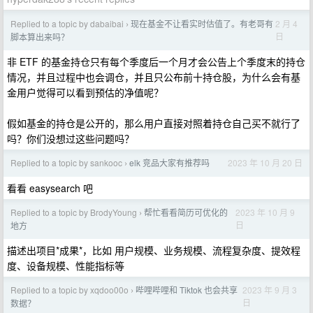
Replied to a topic by dabaibai
现在基金不让看实时估值了。有老哥有
2 月 4
›
日
脚本算出来吗？
非 ETF 的基金持仓只有每个季度后一个月才会公告上个季度末的持仓
情况，并且过程中也会调仓，并且只公布前十持仓股，为什么会有基
金用户觉得可以看到预估的净值呢？
假如基金的持仓是公开的，那么用户直接对照着持仓自己买不就行了
吗？你们没想过这些问题吗？
Replied to a topic by sankooc
elk 竞品大家有推荐吗
2023 年 10 月 20 日
›
看看 easysearch 吧
Replied to a topic by BrodyYoung
帮忙看看简历可优化的
2023 年 10 月 9
›
日
地方
描述出项目*成果*，比如 用户规模、业务规模、流程复杂度、提效程
度、设备规模、性能指标等
Replied to a topic by xqdoo00o
哔哩哔哩和 Tiktok 也会共享
2023 年 9 月 3
›
日
数据？