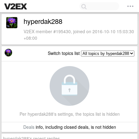
hyperdak288
V2EX member #195430, joined on 2016-10-10 15:03:30
+08:00
Switch topics list
Per hyperdak288's settings, the topics list is hidden
Deals
info, including closed deals, is not hidden
hyperdak288's recent replies