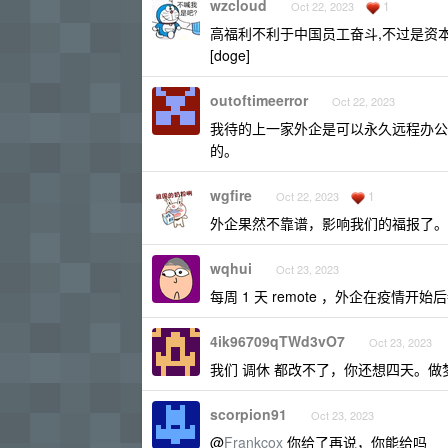
wzcloud
1
Oct 22, 2023
高福利不利于中国员工奋斗,不过是资
[doge]
outoftimeerror
Oct 22, 2023
我待的上一家外企是可以永久远程办公的
的。
wgfire
1
Oct 22, 2023
外企果然不靠谱，影响我们的福报了。
wqhui
Oct 23, 2023
每周 1 天 remote ，外企在疫情
4ik96709qTWd3vO7
Oct 23, 2023
我们 调休 都改不了，你还想四天。做
scorpion91
Oct 23, 2023
@
Frankcox
你给了再说，你能给吗