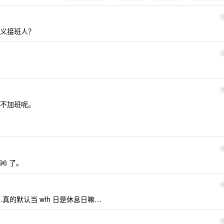
义接班人？
不加班呢。
6 了。
 3 天…真的默认当 wfh 日是休息日嘛…