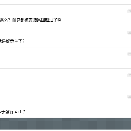
2
薪么？耐克都被安踏集团超过了啊
2
就是奴隶主了？
2
2
2
于强行 4+1 ？