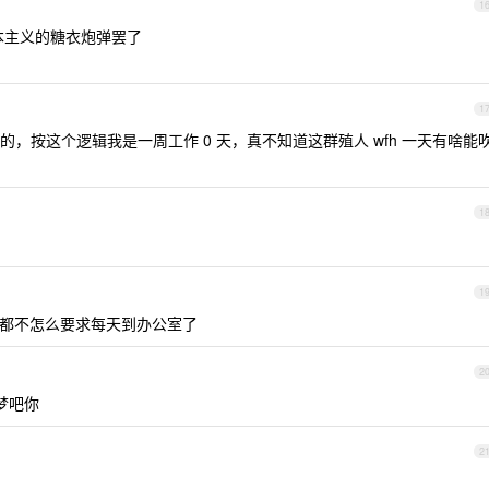
1
本主义的糖衣炮弹罢了
1
，按这个逻辑我是一周工作 0 天，真不知道这群殖人 wfh 一天有啥能
1
1
开始后都不怎么要求每天到办公室了
2
梦吧你
2