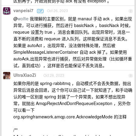
区别再于，开始消费到手动 ack 有没有 exception 。
vanpeisi7
Oct 26, 2023
OP
2
@
wolfie
我理解的主要区别，就是 manaul 手动 ack ，如果出现
异常，可以进行捕获，然后进行 basicNack ，basicNack 时候，
requeue 设置为 true ，消息会重回队列。出现异常时，消息一
直不断的消费和 requeue 进入队列，这样能保证消息不丢失。
如果是 autoAct ，出现异常，没法做特殊处理，然后被
SimpleMessageListenerContainer 自动 ack 掉了。如果使用
autoAck,出现异常也进行捕获，然后对异常做处理（比如循环重
试，直到成功），这样是否也能保证不丢失消息。
UltraXiaoZi
Oct 26, 2023
3
如果你用的是 spring-rabbitmq ，自动模式不会丢失数据，抛出
异常后消息会回退，这个你可以自己试一下就知道了，和手动确
认的唯一区别是 spring 封装了一个异常类，如果不想出现异
常，就抛出 AmqpRejectAndDontRequeueException ，另外你
可以看一下
org.springframework.amqp.core.AcknowledgeMode 的注释
/**