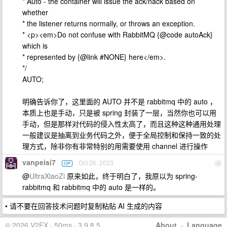
* Auto - the container will issue the ack/nack based on
whether
* the listener returns normally, or throws an exception.
* <p><em>Do not confuse with RabbitMQ {@code autoAck}
which is
* represented by {@link #NONE} here</em>.
*/
AUTO;
明确告诉你了，这里面的 AUTO 并不是 rabbitmq 中的 auto ，
本质上也是手动，只是被 spring 封装了一层，当然你也可以用
手动，但是那样对代码的侵入性太高了，而且这种这种通用处理
一般建议是抽离到业务代码之外，便于全局控制和保持一致的处
理方式，除非你有非常特别的用需要使用 channel 进行操作
vanpeisi7
Oct 26, 2023
OP
4
@
UltraXiaoZi
原来如此，终于明白了，我原以为 spring-
rabbitmq 和 rabbitmq 中的 auto 是一样的。
• 请不要在回答技术问题时复制粘贴 AI 生成的内容
© 2026 V2EX · 50ms · 3.9.8.5
About
·
Language