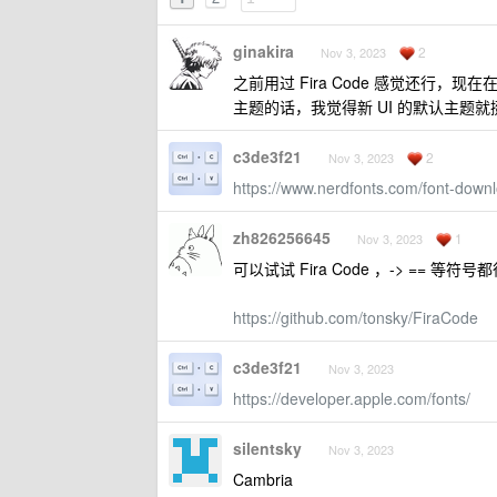
ginakira
2
Nov 3, 2023
之前用过 Fira Code 感觉还行，现在在用 J
主题的话，我觉得新 UI 的默认主题就
c3de3f21
2
Nov 3, 2023
https://www.nerdfonts.com/font-down
zh826256645
1
Nov 3, 2023
可以试试 Fira Code ，-> == 等符
https://github.com/tonsky/FiraCode
c3de3f21
Nov 3, 2023
https://developer.apple.com/fonts/
silentsky
Nov 3, 2023
Cambria