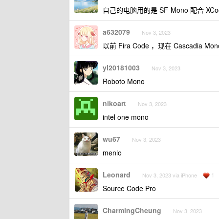
自己的电脑用的是 SF-Mono 配合 XC
a632079
Nov 3, 2023
以前 Fira Code ，现在 Cascadia Mon
yl20181003
Nov 3, 2023
Roboto Mono
nikoart
Nov 3, 2023
intel one mono
wu67
Nov 3, 2023
menlo
Leonard
1
Nov 3, 2023 via iPhone
Source Code Pro
CharmingCheung
Nov 3, 2023