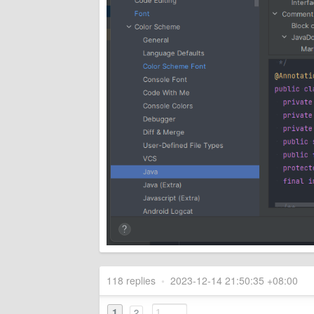
118 replies
•
2023-12-14 21:50:35 +08:00
1
2