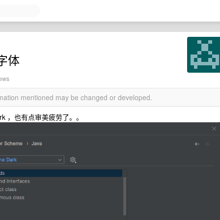
字体
iews
ormation mentioned may be changed or developed.
e-dark ，也有点审美疲劳了。。