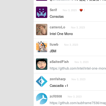
Serif
1
Nov 3, 2023
Consolas
catteroLo
Nov 3, 2023
Intel One Mono
liuwb
Nov 3, 2023
JBM
aSaltedFish
Nov 3, 2023
https://github.com/intel/intel-one-mon
zenfsharp
Nov 3, 2023
Cascadia +1
zcf0508
Nov 3, 2023
https://github.com/subframe7536/map