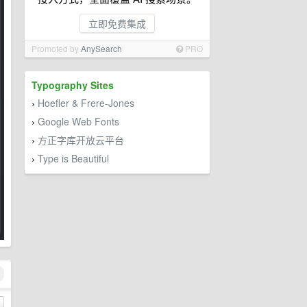
立即免费集成
Promoted by
AnySearch
PRO
Typography Sites
Hoefler & Frere-Jones
›
Google Web Fonts
›
方正字库开放云平台
›
Type is Beautiful
›