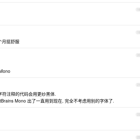
1
1
2 个月挺舒服
2
ono
2
 CJK 字符注释的代码会用更纱黑体.
Brains Mono 出了一直用到现在, 完全不考虑用别的字体了.
2
2