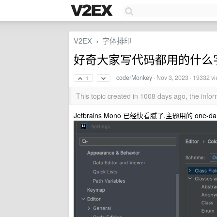
V2EX
字体排印
›
好奇大家写代码都用的什么
coderMonkey
·
Nov 3, 2023
· 19332 v
1
This topic created in 1008 days ago, the inf
Jetbrains Mono 已经快看腻了,主题用的 on