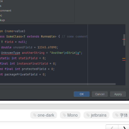
one-dark
Mono
jetbrains
字体
❮
❯