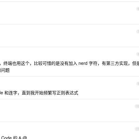
宽强迫症，终端也用这个，比较可惜的是没有加入 nerd 字符，有第三方实现，但
的问题
 code 和连字，直到我开始频繁写正则表达式
1
1
Code 的 & @