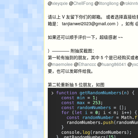
@
xieyqxie
@
ChellFong
@
litongliong
@
rokinn
请以上 V 友留下你们的邮箱。 或者选择直
箱是：
tanjianwei2023@gmail.com
），如有 
如果还可以顺手评价一下，超级感谢 ~~
）———— 附抽奖截图：
第一轮有抽到的朋友，其中 5 个是已经购买或
@
maemolee
@
Ethanccc
@
huang86041
@
yx
要，也可以发邮件给我。
第二轮重新抽 5 位朋友，如图