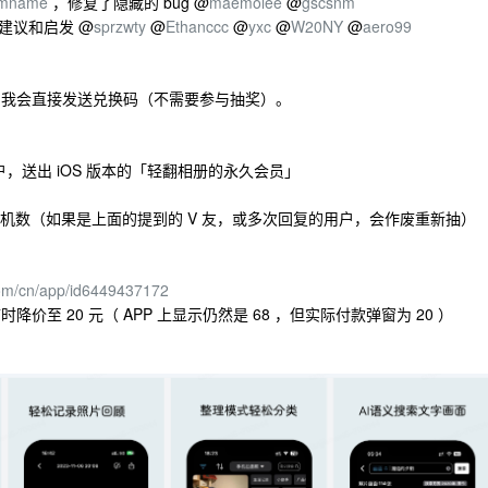
vmname
，修复了隐藏的 bug @
maemolee
@
gscsnm
建议和启发 @
sprzwty
@
Ethanccc
@
yxc
@
W20NY
@
aero99
，我会直接发送兑换码（不需要参与抽奖）。
户，送出 iOS 版本的「轻翻相册的永久会员」
的随机数（如果是上面的提到的 V 友，或多次回复的用户，会作废重新抽）
com/cn/app/id6449437172
，临时降价至 20 元（ APP 上显示仍然是 68 ，但实际付款弹窗为 20 ）