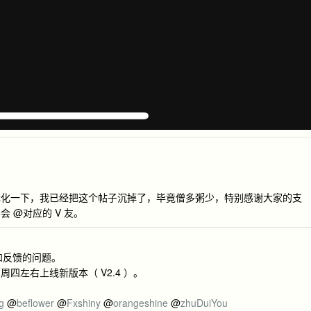
优化一下，我已经把这个帖子沉掉了，毕竟僧多粥少，特别感谢大家的支
 @对应的 V 友。
和反馈的问题。
四左右上线新版本（ V2.4 ）。
g
@
beflower
@
Fxshiny
@
orangeshine
@
zhuDuiYou