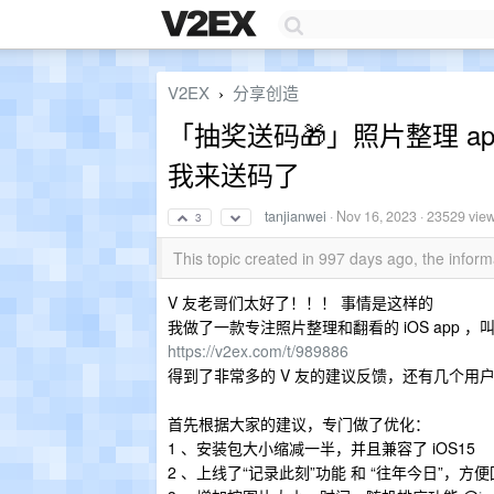
V2EX
分享创造
›
「抽奖送码🎁」照片整理 a
我来送码了
tanjianwei
·
Nov 16, 2023
· 23529 vie
3
This topic created in 997 days ago, the info
V 友老哥们太好了！！！ 事情是这样的
我做了一款专注照片整理和翻看的 iOS app 
https://v2ex.com/t/989886
得到了非常多的 V 友的建议反馈，还有几个
首先根据大家的建议，专门做了优化：
1 、安装包大小缩减一半，并且兼容了 iOS15
2 、上线了“记录此刻”功能 和 “往年今日”，方