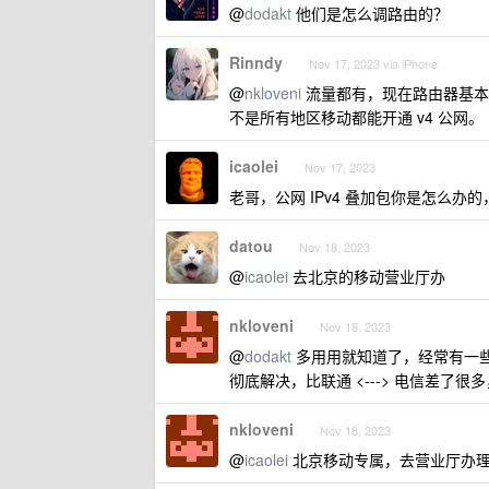
@
dodakt
他们是怎么调路由的？
Rinndy
Nov 17, 2023 via iPhone
@
nkloveni
流量都有，现在路由器基本都有
不是所有地区移动都能开通 v4 公网。
icaolei
Nov 17, 2023
老哥，公网 IPv4 叠加包你是怎么办的
datou
Nov 18, 2023
@
icaolei
去北京的移动营业厅办
nkloveni
Nov 18, 2023
@
dodakt
多用用就知道了，经常有一些
彻底解决，比联通 <---> 电信差了很
nkloveni
Nov 18, 2023
@
icaolei
北京移动专属，去营业厅办理，