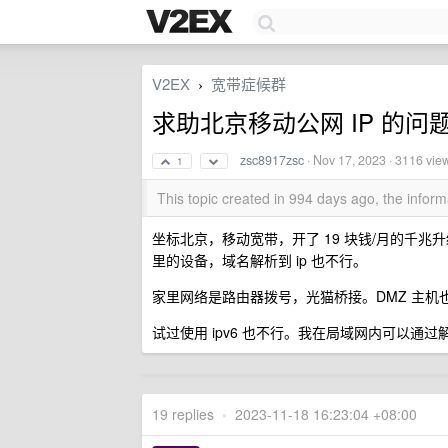
V2EX
宽带症候群
›
求助北京移动公网 IP 的问
zsc8917zsc
·
Nov 17, 2023
· 3116 vie
1
This topic created in 994 days ago, the info
坐标北京，移动宽带，开了 19 块钱/月的千兆升级
里的设备，域名解析到 ip 也不行。
家里网络是路由器拨号，光猫桥接。DMZ 主
试过使用 ipv6 也不行。我在局域网内可以通过
19 replies
•
2023-11-18 16:23:04 +08:00