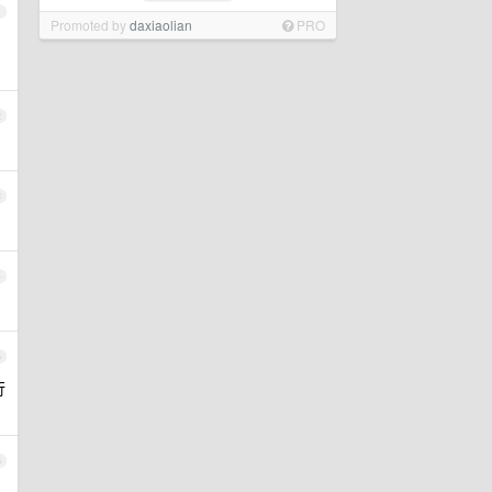
1
Promoted by
daxiaolian
PRO
2
3
4
5
行
6