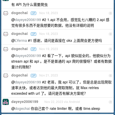
有 API 为什么需要爬虫
dogechai
Nov 18, 2023
OP
3
@
dayeye2006199
#2 1.api 不会用，感觉乱七八糟的 2.api 感
觉有很多东西不是我想要的数据，他没有详细的说明
dogechai
Nov 18, 2023
OP
4
@
LYerma
#1 感谢，请问是直接在 okx 上面爬会更方便吗
dogechai
Nov 19, 2023
OP
5
@
dayeye2006199
#2 看了一下，api 貌似挺全的，他貌似分为
stream api 和 api 。是不是普通的 api 爬的很慢呀？或者有数据
量计的限制？
dogechai
Nov 21, 2023
OP
6
@
dayeye2006199
#2 老哥，我 api 可以了，但是总是出现爬取
速率太快，或者达到他的最大爬取限制，就 Max retries
exceeded with url 了。请问是否有解决方案呢？
dayeye2006199
Nov 22, 2023 via Android
7
@
dogechai
你自己套个 rate limiter 啊，或者 time.sleep