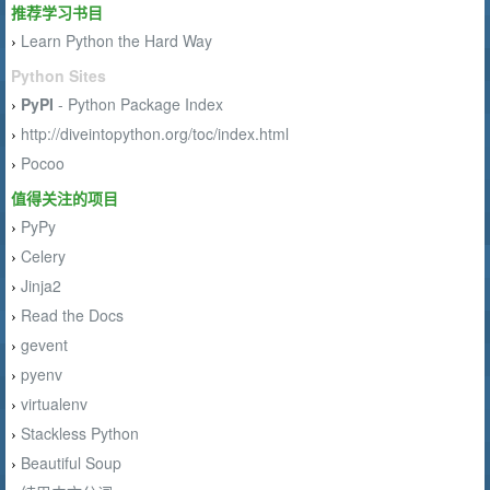
推荐学习书目
Learn Python the Hard Way
›
Python Sites
PyPI
- Python Package Index
›
http://diveintopython.org/toc/index.html
›
Pocoo
›
值得关注的项目
PyPy
›
Celery
›
Jinja2
›
Read the Docs
›
gevent
›
pyenv
›
virtualenv
›
Stackless Python
›
Beautiful Soup
›