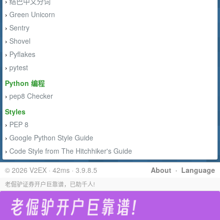
结巴中文分词
›
Green Unicorn
›
Sentry
›
Shovel
›
Pyflakes
›
pytest
›
Python 编程
pep8 Checker
›
Styles
PEP 8
›
Google Python Style Guide
›
Code Style from The Hitchhiker's Guide
›
© 2026 V2EX · 42ms · 3.9.8.5
About
·
Language
老倔驴证券开户巨靠谱，已助千人!