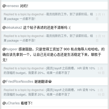
@
nenseso
对的！
Replied to a topic by dogechai
裁员找新的工作，到了谈薪阶段，结
3 月 11
›
日
果 package 一点都不涨！
@
skkakaka2
这个帖子表述的还是不清晰吗 :(
Replied to a topic by dogechai
裁员找新的工作，到了谈薪阶段，结
3 月 10
›
日
果 package 一点都不涨！
@
huigeer
感谢鼓励，只是觉得工资加了 900 有点侮辱人哈哈哈。的
确应该先拿到一个，让自己无论是心态还是生活稳定下来，聊胜于
无！
Replied to a topic by dogechai
[裁员] layoff 之后跳槽， HR 说有 10%
3 月
›
10 日
的涨幅的 budget，我要求 20%，结果一点都不涨了
@
FriedRiceNoodles
谢谢翻译😭
Replied to a topic by dogechai
[裁员] layoff 之后跳槽， HR 说有 10%
3 月
›
10 日
的涨幅的 budget，我要求 20%，结果一点都不涨了
@
uCharles
看楼下！