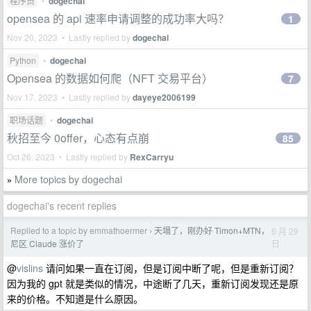
程序员
•
dogechai
opensea 的 api 速率申请调整的成功率大吗？
1
Nov 20, 2023 • Lastly replied by
dogechai
Python
•
dogechai
Opensea 的数据如何爬（NFT 交易平台）
7
Nov 17, 2023 • Lastly replied by
dayeye2006199
职场话题
•
dogechai
秋招至今 0offer，心态有点崩
85
Oct 26, 2023 • Lastly replied by
RexCarryu
More topics by dogechai
»
dogechai's recent replies
Replied to a topic by emmathoermer
天塌了，刚办好 Timon+MTN，
6 月 29
›
日
尼区 Claude 涨价了
@
vislins
请问如果一直在订阅，但是订阅中断了呢，但是重新订阅？
因为我的 gpt 就是类似的情况，中途断了几天，重新订阅发现还是原
来的价格。不知道是什么原因。