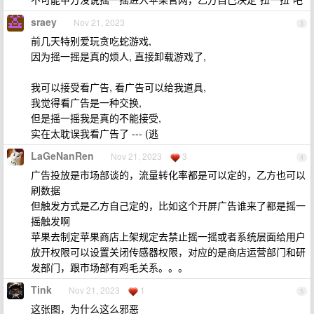
sraey
Nov 21, 2023
3
前几天特别爱玩贪吃蛇游戏,
因为摇一摇是真的烦人, 直接卸载游戏了,
我可以接受看广告, 看广告可以给我道具,
我觉得看广告是一种交换,
但是摇一摇我是真的不能接受,
实在太耽误我看广告了 --- (逃
LaGeNanRen
Nov 21, 2023
3
4
广告投放是市场部谈的，流量转化率都是可以定的，乙方也可以
刷数据
但触发方式是乙方自己定的，比如这个开屏广告谁来了都是摇一
摇触发啊
苹果去制定苹果商店上架规定去禁止摇一摇或者系统层面给用户
放开权限可以设置关闭传感器权限，对应的是商店运营部门和研
发部门，跟市场部有鸡毛关系。。。
Tink
Nov 21, 2023
1
5
这张图，为什么这么邪恶