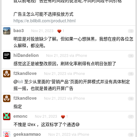
就以前电视广告还有时间段的说法呢,不同时间段不同价格
广告主怎么可能不选择投放方式
https://e.bilibili.com/product.html
bao3
Nov 21, 2023
1
13
明显是对投放缺少了解。但如果一心想抹黑，我想在座的各位怎
么解释，都没用。
hiDandelion
Nov 21, 2023 via iPhone
14
感觉这正是被整改原因，刷转化率刷得有点明目张胆了
f2kandlove
Nov 21, 2023 via iPhone
15
@
loli
至少从里面的“营销产品”页面的开屏模式并没有具体制定
摇一摇，也就是普通的开屏广告
f2kandlove
Nov 21, 2023 via iPhone
16
指定
emonc
Nov 21, 2023
1
17
不愧是 i2ex ，这双标学了个通透😅
geeksammao
Nov 21, 2023 via iPhone
18