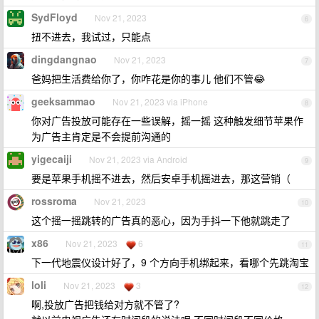
SydFloyd
Nov 21, 2023
6
扭不进去，我试过，只能点
dingdangnao
Nov 21, 2023
7
爸妈把生活费给你了，你咋花是你的事儿 他们不管😂
geeksammao
Nov 21, 2023 via iPhone
8
你对广告投放可能存在一些误解，摇一摇 这种触发细节苹果作
为广告主肯定是不会提前沟通的
yigecaiji
Nov 21, 2023 via Android
9
要是苹果手机摇不进去，然后安卓手机摇进去，那这营销（
rossroma
Nov 21, 2023
10
这个摇一摇跳转的广告真的恶心，因为手抖一下他就跳走了
x86
Nov 21, 2023
6
11
下一代地震仪设计好了，9 个方向手机绑起来，看哪个先跳淘宝
loli
Nov 21, 2023
3
12
啊,投放广告把钱给对方就不管了?