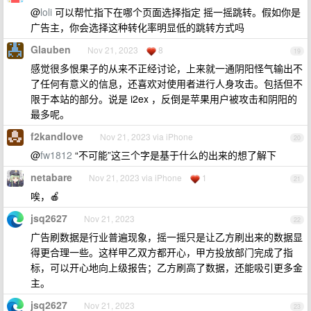
@
loli
可以帮忙指下在哪个页面选择指定 摇一摇跳转。假如你是
广告主，你会选择这种转化率明显低的跳转方式吗
Glauben
Nov 21, 2023
8
19
感觉很多恨果子的从来不正经讨论，上来就一通阴阳怪气输出不
了任何有意义的信息，还喜欢对使用者进行人身攻击。包括但不
限于本站的部分。说是 i2ex ，反倒是苹果用户被攻击和阴阳的
最多呢。
f2kandlove
Nov 21, 2023 via iPhone
20
@
fw1812
“不可能”这三个字是基于什么的出来的想了解下
netabare
Nov 21, 2023 via iPhone
1
21
唉，🍎
jsq2627
Nov 21, 2023
22
广告刷数据是行业普遍现象，摇一摇只是让乙方刷出来的数据显
得更合理一些。这样甲乙双方都开心，甲方投放部门完成了指
标，可以开心地向上级报告；乙方刷高了数据，还能吸引更多金
主。
jsq2627
Nov 21, 2023
23