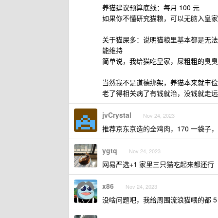
养猫建议预算底线：每月 100 元
如果你不懂研究猫粮，可以无脑入皇家
关于猫屎多：说明猫粮里基本都是无法
能维持
简单说，我给猫吃皇家，屎粗粗的臭臭
当然我不是道德绑架，养猫本来就丰俭
老了得相关病了有钱就治，没钱就走远
jvCrystal
Nov 24, 2023
推荐京东京造的全鸡肉，170 一袋子
ygtq
Nov 24, 2023
网易严选+1 家里三只猫吃起来都还行
x86
Nov 24, 2023
没啥问题吧，我给周围流浪猫喂的都 5 