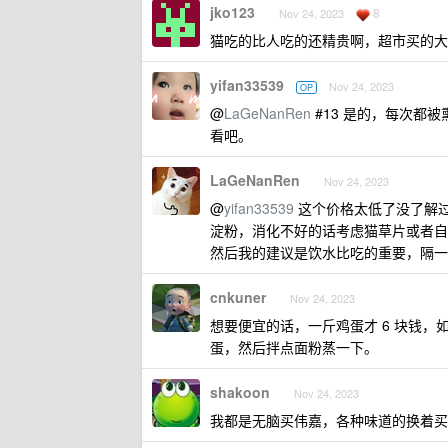
jko123
8
Nov 24, 2023
猫吃的比人吃的还精贵啊，超市买的大
yifan33539
Nov 24, 2023
OP
@
LaGeNanRen
#13 是的，每次都
看吧。
LaGeNanRen
Nov 24, 2023
@
yifan33539
这个价格太低了没了解
淀粉，消化不好的话考虑猫草片或者自
然后我的建议是饮水比吃的重要，隔一
cnkuner
Nov 24, 2023
想要便宜的话，一斤鸡蛋才 6 块钱
蛋，然后拌点面粉蒸一下。
shakoon
Nov 24, 2023
我都是无脑买伟嘉，各种味道的换着买