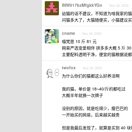
INW017bzMfgkkYGn
Nov 24, 2023
幼猫的话不建议，不知道为啥我家的猫 
问猫多大了，大猫随便买，小猫建议买
cname
Nov 24, 2023
喵梵思 10 斤 81 元
网易严选宠爱相伴 拼多多大概 5 斤 30
主要配料透明干净，便宜的猫粮据说都
twofox
Nov 24, 2023
为什么你们的猫都这么好养活啊
我的猫，单价是 18~40/斤的都吃过
大概半年就换一次牌子
没别的原因，就是吃得少，瘦巴巴的
一开始买的网易，后来越买越贵
但是我最后发现了，就算是买到 40 