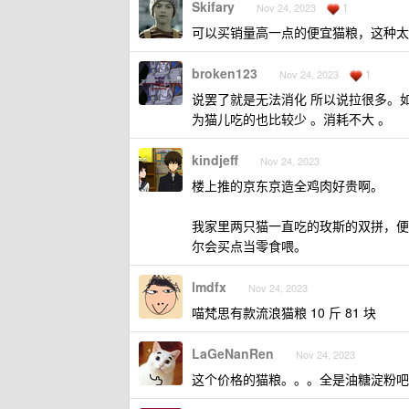
Skifary
1
Nov 24, 2023
可以买销量高一点的便宜猫粮，这种太
broken123
1
Nov 24, 2023
说罢了就是无法消化 所以说拉很多。如
为猫儿吃的也比较少 。消耗不大 。
kindjeff
Nov 24, 2023
楼上推的京东京造全鸡肉好贵啊。
我家里两只猫一直吃的玫斯的双拼，便
尔会买点当零食喂。
lmdfx
Nov 24, 2023
喵梵思有款流浪猫粮 10 斤 81 块
LaGeNanRen
Nov 24, 2023
这个价格的猫粮。。。全是油糖淀粉吧