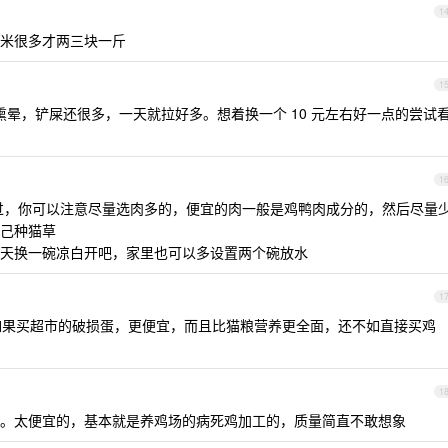
1
米很多才两三块一斤
1
被熏晕，铲屎还很多，一天就拉好多。想着换一个 10 元左右好一点的尝试
1
过，你可以注意尽量选肉多的，便宜的肉一般是鸡鸭肉成分的，然后尽量
己种猫草
天换一碗凉白开吧，家里也可以多设置两个碗放水
1
，如果买超市的破损蛋，更便宜，而且比猫粮营养更全面，还不如直接买鸡
1
。太便宜的，基本就是养鸡场的病死鸡加工的，质量简直不敢想象