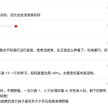
点的，总比出去流浪来的好
1
ia Android
，我也不知道打没打疫苗，绝育没绝育，反正就这么养着了，吃啥都行，好
就差不多是 13 一斤的样子。起码是蛋白质>40%。太便宜的基本是淀粉。
，不喂野猫，一次只救 1 、2 只长得好看 or 天性亲人的，剩下的野死
续救）
们救助群的其它妹子喜欢并夕夕买垃圾粮来喂野猫