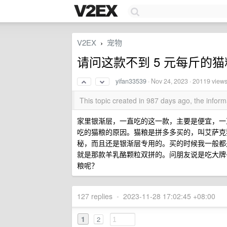
V2EX
宠物
›
请问这款不到 5 元每斤的
yifan33539
·
Nov 24, 2023
· 20119 view
This topic created in 987 days ago, the info
家里银渐层，一直吃的这一款，主要是便宜，一
吃的猫粮的原因。猫粮是拼多多买的，叫艾萨克
秘，而且还是银渐层专用的。买的时候我一般都
就是那款羊乳酪颗粒双拼的。问朋友说是吃大牌子
粮呢？
127 replies
•
2023-11-28 17:02:45 +08:00
1
2