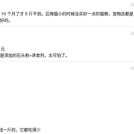
1
10 个月了才 5 斤不到。后悔猫小的时候没买好一点的猫粮，宠物店都是
好的。
2
 元
是添加的石头粉+诱食剂，太可怕了。
2
块钱一斤的，它都吃得少