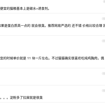
便宜的猫粮基本上是碳水+诱食剂。
1
果是蛋白质高一点的 就会很臭。推荐网易严选的 还不错 价格比较合理 
1
宜的时候单价就是 11 块一斤左右。不过猫猫确实很喜欢吃纯鸡胸肉，偶
1
1
。。。淀粉多了拉屎就是很臭