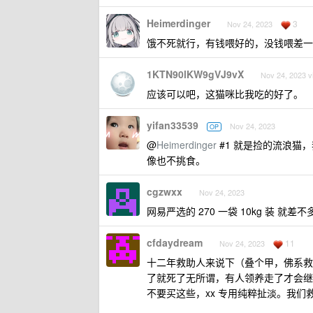
Heimerdinger
3
Nov 24, 2023
饿不死就行，有钱喂好的，没钱喂差一
1KTN90lKW9gVJ9vX
Nov 24, 2023 v
应该可以吧，这猫咪比我吃的好了。
yifan33539
Nov 24, 2023
OP
@
Heimerdinger
#1 就是捡的流浪猫
像也不挑食。
cgzwxx
Nov 24, 2023
网易严选的 270 一袋 10kg 装 
cfdaydream
11
Nov 24, 2023
十二年救助人来说下（叠个甲，佛系救的
了就死了无所谓，有人领养走了才会继
不要买这些，xx 专用纯粹扯淡。我