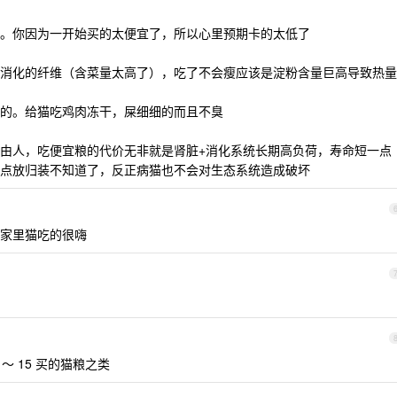
。你因为一开始买的太便宜了，所以心里预期卡的太低了
消化的纤维（含菜量太高了），吃了不会瘦应该是淀粉含量巨高导致热量
的。给猫吃鸡肉冻干，屎细细的而且不臭
由人，吃便宜粮的代价无非就是肾脏+消化系统长期高负荷，寿命短一点
点放归装不知道了，反正病猫也不会对生态系统造成破坏
，家里猫吃的很嗨
～ 15 买的猫粮之类