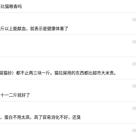
不比猫粮香吗
2
 8 斤以上能献血，就表示是健康体重了
2
2
腐猫砂）都不止两三块一斤。猫拉屎用的东西都比超市大米贵。
2
十一二斤就好了
2
，蛋白不用太高，高了容易消化不好，还臭
3