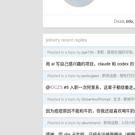
Deals
info,
jelinet's recent replies
Replied to a topic by
jqw726
求职
我现在强的可怕，
›
›
用 ai 写自己感兴趣的项目，claude 和 codex
Replied to a topic by
perbugwei
职场话题
想吃钉钉
›
›
@
iOCZS
#5 入职一次阿里系，这辈子都绕着走
Replied to a topic by
ShowYourPrompt
生活
断掉牛
›
›
因为痘痘原因不能和牛奶，但我还挺喜欢喝牛奶
Replied to a topic by
qkunchanzi
职场话题
入坑小红
›
›
感谢，但 xhs 卡年龄，已经永远被我踢出（