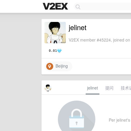
jelinet
V2EX member #45224, joined on 
0.01
Beijing
jelinet
提问
技术
Per jelinet's