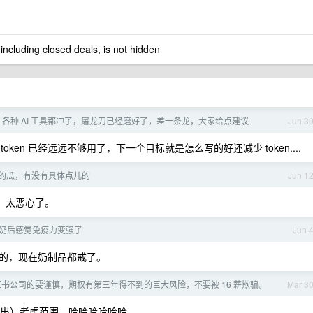
 including closed deals, is not hidden
各种 AI 工具都冲了，屠龙刀已经磨好了，差一条龙，大家给点建议
Jun 3
 的 token 已经远远不够用了，下一个目标就是怎么写的好还减少 token....
的瓜，有没有具体点儿的
Jun 1
。太恶心了。
奶后感觉免疫力变强了
Jun 
的，现在奶制品都戒了。
书公司的要谨慎，期权有第三年得不到的巨大风险，不要被 16 薪欺骗。
Mar 3
被踢出）考虑范围，哈哈哈哈哈哈。