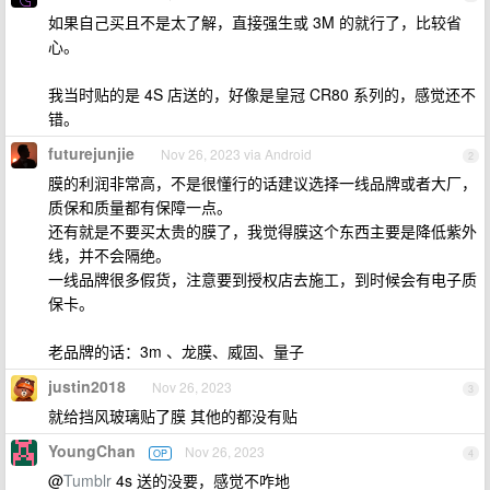
如果自己买且不是太了解，直接强生或 3M 的就行了，比较省
心。
我当时贴的是 4S 店送的，好像是皇冠 CR80 系列的，感觉还不
错。
futurejunjie
Nov 26, 2023 via Android
2
膜的利润非常高，不是很懂行的话建议选择一线品牌或者大厂，
质保和质量都有保障一点。
还有就是不要买太贵的膜了，我觉得膜这个东西主要是降低紫外
线，并不会隔绝。
一线品牌很多假货，注意要到授权店去施工，到时候会有电子质
保卡。
老品牌的话：3m 、龙膜、威固、量子
justin2018
Nov 26, 2023
3
就给挡风玻璃贴了膜 其他的都没有贴
YoungChan
Nov 26, 2023
OP
4
@
Tumblr
4s 送的没要，感觉不咋地