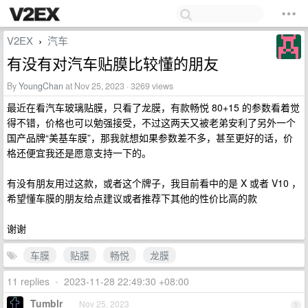
V2EX
汽车
›
有没有对汽车贴膜比较懂的朋友
By
YoungChan
at Nov 25, 2023 · 3269 views
最近在看汽车玻璃贴膜，只看了龙膜，有款畅悦 80+15 的参数看着觉
得不错，价格也可以勉强接受，不过这两天又被老弟安利了另外一个
国产品牌“美基车膜”，那我就想如果参数差不多，甚至更好的话，价
格还便宜我还是愿意支持一下的。
有没有朋友用过这款，或者这个牌子，我目前看中的是 X 或者 V10 ，
希望懂车膜的朋友给点建议或者推荐下其他的性价比高的款
谢谢
车膜
贴膜
畅悦
龙膜
11 replies
•
2023-11-28 22:49:30 +08:00
Tumblr
Nov 25, 2023
1