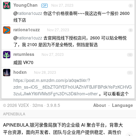
YoungChan
Nov 27, 2023
OP
8
@
rationa1cuzz
你这个价格很香啊~~~我这边有一个报价 2600
线下店
rationa1cuzz
Nov 27, 2023
9
@
rationa1cuzz
去官网找线下授权店问，2600 可以贴全畅悦
了，我 2100 是因为不是全畅悦，侧挡是智选
returnless
Nov 27, 2023
10
威固 VK70
hodxn
Nov 28, 2023
11
https://post.m.smzdm.com/p/a0qw3l4r/?
zdm_ss=iOS__8EbZTGfYEFh0UAZhVFBJlFBPdkYePzKCHVG
3zuLJIwkYl6ifVMs5Fg%3D%3D&from=other
。可以看看这个
© 2026 V2EX · 32ms · 3.9.8.5
About
·
Language
APENEBULA
APINEBULA,银河录像局旗下的企业级 AI 聚合平台，背靠大
平台资源，面向开发者、团队与企业用户提供稳定、高性价
›