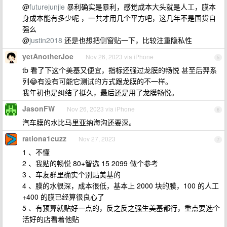
@
futurejunjie
暴利确实是暴利，感觉成本大头就是人工，膜本
身成本能有多少呢 ，一共才用几个平方吧，这几年不是国货自
强么
@
justin2018
还是也想把侧窗贴一下，比较注重隐私性
yetAnotherJoe
Nov 26, 2023 via iPhone
5
tb 看了下这个美基又便宜，指标还强过龙膜的畅悦 甚至后羿系
列😂有没有可能它测试的方式跟龙膜的不一样。
我年初也是纠结了挺久，最后还是用了龙膜畅悦。
JasonFW
Nov 26, 2023 via iPhone
6
汽车膜的水比马里亚纳海沟还要深。
rationa1cuzz
Nov 27, 2023
7
1 、不懂
2 、我贴的畅悦 80+智选 15 2099 做个参考
3 、车友群里确实个别贴美基的
4 、膜的水很深，成本很低，基本上 2000 块的膜，100 的人工
+400 的膜已经算很良心了
5 、有预算就贴好一点的，反之反之强生美基都行，重点要选个
活好的店看着他贴