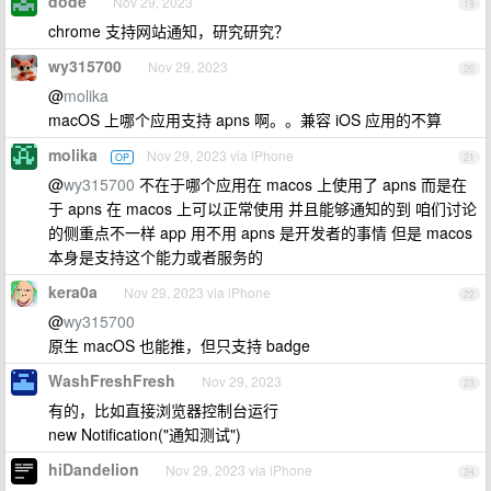
dode
Nov 29, 2023
19
chrome 支持网站通知，研究研究？
wy315700
Nov 29, 2023
20
@
molika
macOS 上哪个应用支持 apns 啊。。兼容 iOS 应用的不算
molika
Nov 29, 2023 via iPhone
OP
21
@
wy315700
不在于哪个应用在 macos 上使用了 apns 而是在
于 apns 在 macos 上可以正常使用 并且能够通知的到 咱们讨论
的侧重点不一样 app 用不用 apns 是开发者的事情 但是 macos
本身是支持这个能力或者服务的
kera0a
Nov 29, 2023 via iPhone
22
@
wy315700
原生 macOS 也能推，但只支持 badge
WashFreshFresh
Nov 29, 2023
23
有的，比如直接浏览器控制台运行
new Notification("通知测试")
hiDandelion
Nov 29, 2023 via iPhone
24