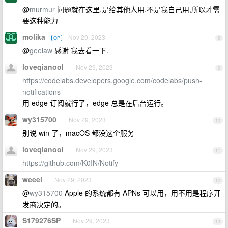
@
murmur
问题就在这里,是给其他人用,不是我自己用,所以才需
要这种能力
molika
Nov 29, 2023
OP
8
@
geelaw
感谢 我去看一下.
loveqianool
Nov 29, 2023
9
https://codelabs.developers.google.com/codelabs/push-
notifications
用 edge 订阅就行了，edge 总是在后台运行。
wy315700
Nov 29, 2023
10
别说 win 了，macOS 都没这个服务
loveqianool
Nov 29, 2023
11
https://github.com/K0IN/Notify
weeei
Nov 29, 2023
12
@
wy315700
Apple 的系统都有 APNs 可以用，用不用是程序开
发商决定的。
S179276SP
Nov 29, 2023
13