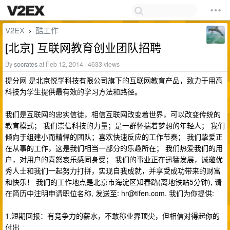
V2EX
酷工作
›
[北京] 互联网教育创业团队招聘
By
socrates
at Feb 12, 2014 · 4633 views
提分网 是北京悦学科技有限公司旗下的互联网教育产品，致力于用高
科技为学生提供最有效的学习方法和路径。
我们是互联网的忠实信徒，相信互联网改变着世界，可以改变传统的
教育模式； 我们崇信科技的力量；是一群怀揣着梦想的年轻人； 我们
倾向于组建小而精悍的团队；喜欢快速反应的工作节奏； 我们挚爱正
在从事的工作，这是我们相当一部分的乐趣所在； 我们热爱我们的用
户，对用户的喜怒哀乐感同身受； 我们的事业正在迅猛发展，诚邀优
秀人士和我们一起努力打拼，实现自我成就，并享受成功带来的财富
和快乐！ 我们的工作地点是北京市海淀区知春路(离地铁站5分钟), 请
在简历中注明申请职位名称, 发送至:
hr@tifen.com
. 我们为你提供:
1.短期回报：有竞争力的薪水，不敢称业界顶尖，但相信对得起你的
付出