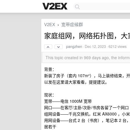
V2EX
宽带症候群
›
家庭组网，网络拓扑图，大
pangzhen
·
Dec 12, 2023
· 6212 views
This topic created in 969 days ago, the info
背景：
新装了房子（套内 107m²），马上装修结束
以发在这里请大家看看，提提建议。
现状：
宽带——电信 1000M 宽带
网口——在客厅/主卧/次卧/书房各留了一个网口（
组网设备——千兆交换机，红米 AX6000 ，小米 
用网设备——台式 2 台（书房），笔记本 2 台，常
居若干