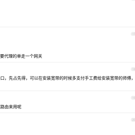
1
要代理的单走一个网关
1
口，先占先得，可以在安装宽带的时候多支付手工费给安装宽带的师傅
1
软路由来用呢
2