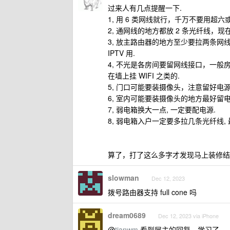
过来人有几点提醒一下.
1, 用 6 类网线就行，千万不要用超六
2, 通网线的地方都放 2 条光纤线，
3, 放主路由器的地方至少要拉两条网
IPTV 用.
4, 不光是各房间要留网线接口，一般房
在墙上挂 WIFI 之类的.
5, 门口可能要装摄像头，注意留好电
6, 室内可能要装摄像头的地方最好留电
7, 弱电箱换大一点, 一定要配电源.
8, 弱电箱入户一定要多拉几条光纤线, 最好
算了，打了这么多字才发现马上装修结束了..
slowman
Dec 12, 2023
拨号路由器支持 full cone 吗
dream0689
Dec 12, 2023 via iPhone
@
tianwm
看到层主的回复，学习了