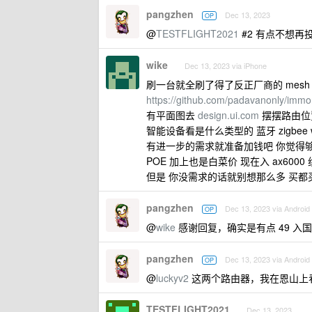
pangzhen
Dec 13, 2023
OP
@
TESTFLIGHT2021
#2 有点不想再
wike
Dec 13, 2023 via iPhone
刷一台就全刷了得了反正厂商的 mesh 也
https://github.com/padavanonly/immor
有平面图去
design.ui.com
摆摆路由位
智能设备看是什么类型的 蓝牙 zigbee
有进一步的需求就准备加钱吧 你觉得够用
POE 加上也是白菜价 现在入 ax600
但是 你没需求的话就别想那么多 买都
pangzhen
Dec 13, 2023 via Android
OP
@
wike
感谢回复，确实是有点 49 入
pangzhen
Dec 13, 2023 via Android
OP
@
luckyv2
这两个路由器，我在恩山上
TESTFLIGHT2021
Dec 13, 2023