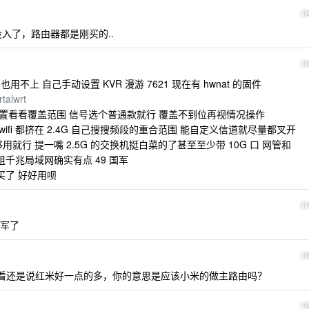
1
投入了，路由器都是刚买的..
1
用不上 自己手动设置 KVR 漫游 7621 现在有 hwnat 的固件
talwrt
置看看覆盖范围 信号选个普通款就行 覆盖不到位再视情况操作
 wifi 都挤在 2.4G 自己搜搜频段的重合范围 能自定义信道就尽量都叉开
就行 提一嘴 2.5G 的交换机挺白菜的了甚至至少带 10G 口 网管和
0 组千兆局域网确实有点 49 国军
买了 好好用呗
1
国军了
1
看还是说红米好一点的多，你的意思是应该小米的做主路由吗？
1