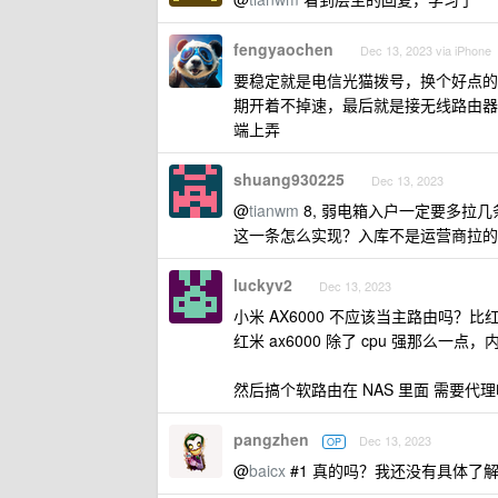
fengyaochen
Dec 13, 2023 via iPhone
要稳定就是电信光猫拨号，换个好点的
期开着不掉速，最后就是接无线路由器
端上弄
shuang930225
Dec 13, 2023
@
tianwm
8, 弱电箱入户一定要多拉几条光
这一条怎么实现？入库不是运营商拉的
luckyv2
Dec 13, 2023
小米 AX6000 不应该当主路由吗？比红米
红米 ax6000 除了 cpu 强那么一点，
然后搞个软路由在 NAS 里面 需要代
pangzhen
Dec 13, 2023
OP
@
baicx
#1 真的吗？我还没有具体了