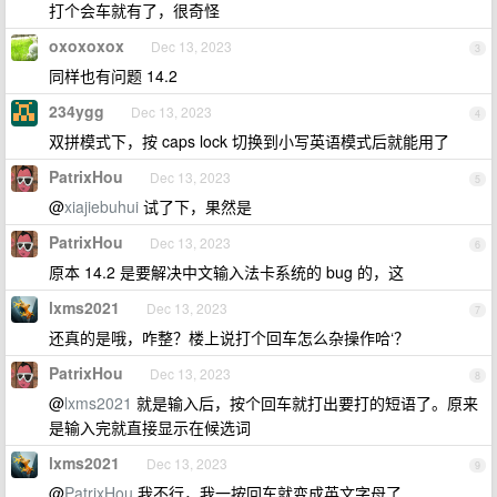
打个会车就有了，很奇怪
oxoxoxox
Dec 13, 2023
3
同样也有问题 14.2
234ygg
Dec 13, 2023
4
双拼模式下，按 caps lock 切换到小写英语模式后就能用了
PatrixHou
Dec 13, 2023
5
@
xiajiebuhui
试了下，果然是
PatrixHou
Dec 13, 2023
6
原本 14.2 是要解决中文输入法卡系统的 bug 的，这
lxms2021
Dec 13, 2023
7
还真的是哦，咋整？楼上说打个回车怎么杂操作哈‘？
PatrixHou
Dec 13, 2023
8
@
lxms2021
就是输入后，按个回车就打出要打的短语了。原来
是输入完就直接显示在候选词
lxms2021
Dec 13, 2023
9
@
PatrixHou
我不行，我一按回车就变成英文字母了