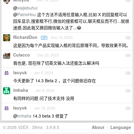
12
@
xiajiebuhui
@
PatrixHou
这个方法不适用任意输入框,比如 X 的回复框可以
回车显示,搜索框不行,微信的搜索框可以,聊天框反而不行...就很
迷惑.因此我又换回微信输入法了...😂
RichardDon
Dec 15, 2023
OP
13
这是因为每个产品实现输入框的背后原理不同，导致效果不同。
Culacco
Dec 20, 2023
14
我也是, 现在除了切英文输入法还能怎么解决吗
lauyuk
Jan 6, 2024
15
今天更新了 14.3 Beta 2 ，这个问题依旧存在
imhaha
Jan 9, 2024
16
有同样的问题 问了技术支持 没用
lauyuk
Jan 16, 2024
17
@
imhaha
14.3 beta 3 修复了
© 2026 V2EX · 39ms · 3.9.8.5
About
·
Language