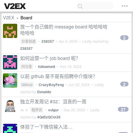
V2EX
Board
›
放一个自己做的 message board 哈哈哈哈
哈哈哈
2
分享创造
•
238357
•
Apr 4, 2025
• Lastly replied by
238357
如何运营一个 job board 呢？
问与答
•
followme8
•
Nov 18, 2024
以前 github 是不是有招聘中介版块？
2
GitHub
•
CrazyBoyFeng
•
Jun 22, 2024
• Lastly
replied by
Donaldo
独立开发周记 #32：沮丧的一周
27
4
程序员
•
vulgur
•
Sep 26, 2023
• Lastly
replied by
4Qd5zQCm26
体验了一下微信输入法…