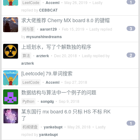
1
LeetCode
•
Acceml
•
May 26, 2019
• Lastly
replied by
CEBBCAT
求大佬推荐 Cherry MX board 8.0 的键帽
3
问与答
•
aaron129
•
Feb 15, 2019
• Lastly replied
by
mysunshinedreams
上班划水，写了个解数独的程序
2
算法
•
arzterk
•
Dec 20, 2018
• Lastly replied by
arzterk
[Leetcode] 79.单词搜索
LeetCode
•
Acceml
•
Sep 27, 2018
数据结构与算法中一个例子的问题
Python
•
songdg
•
Sep 9, 2018
某东国行 mx board 6.0 只标 HS 不标 RK
了
1
机械键盘
•
yankebupt
•
May 26, 2018
• Lastly
replied by
yankebupt