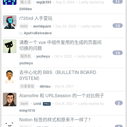
11
输入法
•
wqzjk393
•
Aug 5, 2024
• Lastly replied by
2008lee
r720xd 入手耍玩
13
NAS
•
worldquant
•
Dec 22, 2022
• Lastly replied
by
Apol1oBelvedere
请教一个 vue 中组件复用的生成的页面间
切换的问题
14
程序员
•
yezheyu
•
Oct 4, 2022
• Lastly replied by
yezheyu
去中心化的 BBS（BULLETIN BOARD
SYSTEM）
分享发现
•
dimlau
•
Dec 9, 2021
Alamofire 和 URLSession 的一个对比例子
2
Swift
•
Livid
•
Dec 8, 2021
• Lastly replied by
PRO
ming1016
Notion 标签的样式和原来不一样了？