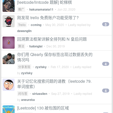
[leetcode/lintcode 题解] 蛇梯棋
推广
•
hakunamatata11
•
Jun 22, 2020
刚发现 trello 免费账户功能受限了?
5
Trello
•
ccming
•
May 30, 2020
• Lastly replied by
dawanglin
回溯算法框架详解全排列和 N 皇后问题
算法
•
fudonglai
•
Dec 30, 2019
你们用 Qlearly 保存标签出现过数据丢失的
情况吗
4
分享发现
•
zyxfsky
•
Feb 17, 2020
• Lastly replied
by
zyxfsky
关于记忆化搜索问题的请教（leetcode 79.
单词搜索）
4
问与答
•
siriussilen
•
Sep 27, 2019
• Lastly replied
by
aneureka
[Leetcode] 130.被包围的区域