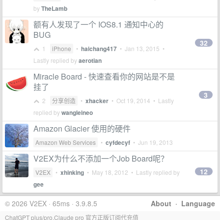
by
TheLamb
额有人发现了一个 IOS8.1 通知中心的
BUG
32
1
iPhone
•
haichang417
•
Jan 13, 2015
•
Lastly replied by
aerotian
Miracle Board - 快速查看你的网站是不是
挂了
3
2
分享创造
•
xhacker
•
Oct 19, 2014
• Lastly
replied by
wangleineo
Amazon Glacier 使用的硬件
Amazon Web Services
•
cyfdecyf
•
Jun 19, 2013
V2EX为什么不添加一个Job Board呢？
12
V2EX
•
xhinking
•
May 18, 2012
• Lastly replied by
gee
© 2026 V2EX · 65ms · 3.9.8.5
About
·
Language
ChatGPT plus/pro,Claude pro 官方正版订阅代充值