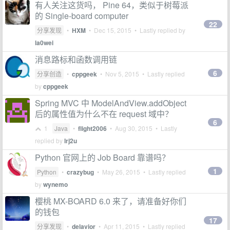
有人关注这货吗， Pine 64，类似于树莓派
的 Single-board computer
22
分享发现
•
HXM
•
Dec 15, 2015
• Lastly replied by
la0wei
消息路标和函数调用链
6
分享创造
•
cppgeek
•
Nov 5, 2015
• Lastly replied
by
cppgeek
Spring MVC 中 ModelAndView.addObject
后的属性值为什么不在 request 域中？
6
1
Java
•
flight2006
•
Aug 30, 2015
• Lastly
replied by
lrj2u
Python 官网上的 Job Board 靠谱吗？
1
Python
•
crazybug
•
May 26, 2015
• Lastly replied
by
wynemo
樱桃 MX-BOARD 6.0 来了，请准备好你们
的钱包
17
分享发现
•
delavior
•
Apr 11, 2015
• Lastly replied