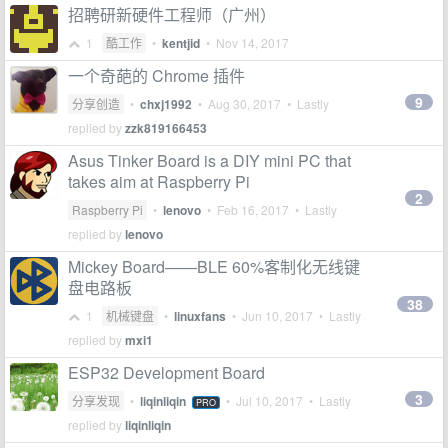
招聘研新硬件工程师（广州）
1
酷工作
•
kentjid
•
Nov 14, 2017
一个奇葩的 Chrome 插件
9
分享创造
•
chxj1992
•
Aug 30, 2017
• Lastly
replied by
zzk819166453
Asus Tinker Board is a DIY mini PC that
takes aim at Raspberry Pi
2
Raspberry Pi
•
lenovo
•
Feb 16, 2017
• Lastly
replied by
lenovo
Mickey Board——BLE 60%客制化无线键
盘电路板
38
1
机械键盘
•
linuxfans
•
Jun 10, 2017
• Lastly
replied by
mxi1
ESP32 Development Board
3
分享发现
•
liqinliqin
•
Jul 10, 2017
• Lastly
PRO
replied by
liqinliqin