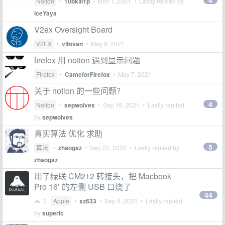
4
Notion
•
10bkill1p
•
Nov 1, 2021
• Lastly replied by
iceYaya
V2ex Oversight Board
V2EX
•
vitovan
•
May 9, 2021
firefox 用 notion 遇到显示问题
Firefox
•
CameforFirefox
•
May 7, 2021
关于 notion 的一些问题？
4
Notion
•
sepwolves
•
Sep 16, 2021
• Lastly replied
by
sepwolves
真实算法 优化 求助
5
算法
•
zhaogaz
•
Sep 22, 2020
• Lastly replied by
zhaogaz
用了绿联 CM212 转接头，把 Macbook
Pro 16’ 的左侧 USB 口烧了
44
2
Apple
•
xz633
•
Sep 4, 2020
• Lastly replied
by
superlc