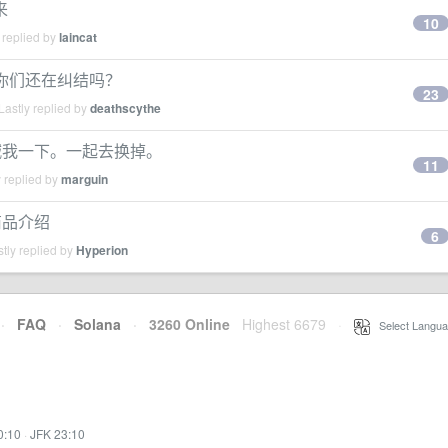
来
10
 replied by
laincat
LC ，你们还在纠结吗？
23
astly replied by
deathscythe
版本的，喊我一下。一起去换掉。
11
 replied by
marguin
商品介绍
6
tly replied by
Hyperion
·
FAQ
·
Solana
·
3260 Online
Highest 6679
·
Select Langua
0:10
·
JFK 23:10