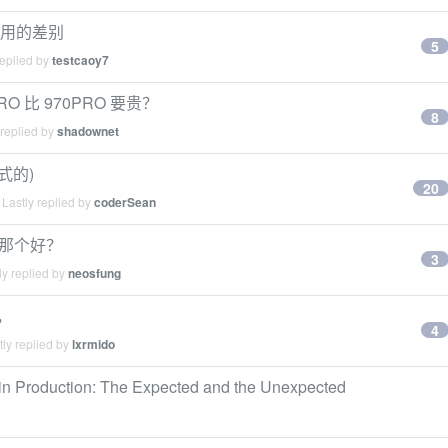
际使用的差别
5
replied by
testcaoy7
 比 970PRO 要贵？
8
 replied by
shadownet
式的)
20
Lastly replied by
coderSean
 入那个好？
3
y replied by
neosfung
，
4
ly replied by
lxrmido
 in Production: The Expected and the Unexpected