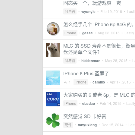
固态买一个，玩游戏爽一爽
问与答
•
wysnylc
•
Feb 19, 2016
• Lastl
怎么经手几个 iPhone 6p 64G 的，
iPhone
•
gesse
•
Aug 28, 2015
• Lastly
MLC 的 SSD 寿命不是很长
盘还是单个文件？
问与答
•
hiddenman
•
May 28, 2015
• La
iPhone 6 Plus 蓝屏了
1
iPhone
•
camillo
•
Apr 17, 2015
• 
大家购买的 6 或者 6p，是 MLC 
iPhone
•
ebadao
•
Feb 14, 2015
• Lastl
突然感觉 SD 卡好贵
硬件
•
tanyuxiang
•
Dec 15, 2014
• Last