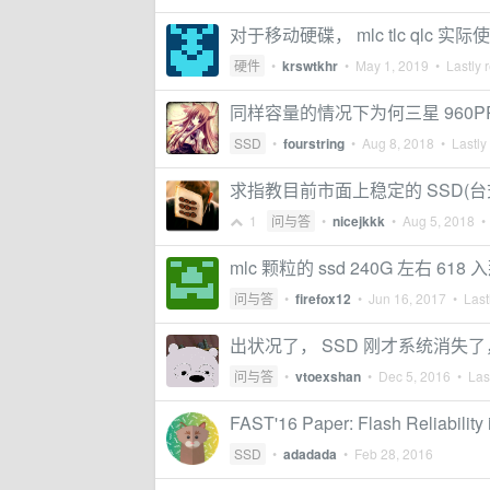
对于移动硬碟， mlc tlc qlc 实
硬件
•
krswtkhr
•
May 1, 2019
• Lastly 
同样容量的情况下为何三星 960PRO
SSD
•
fourstring
•
Aug 8, 2018
• Lastly
求指教目前市面上稳定的 SSD(台
1
问与答
•
nicejkkk
•
Aug 5, 2018
• 
mlc 颗粒的 ssd 240G 左右 618
问与答
•
firefox12
•
Jun 16, 2017
• Lastl
出状况了， SSD 刚才系统消失了
问与答
•
vtoexshan
•
Dec 5, 2016
• Last
FAST'16 Paper: Flash Reliability
SSD
•
adadada
•
Feb 28, 2016