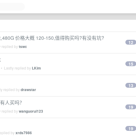
480G 价格大概 120-150,值得购买吗?有没有坑?
12
 replied by
tswc
盘
15
• Lastly replied by
LKim
13
y replied by
drawstar
，会有人买吗？
19
 replied by
wanguorui123
19
eplied by
xrds7986