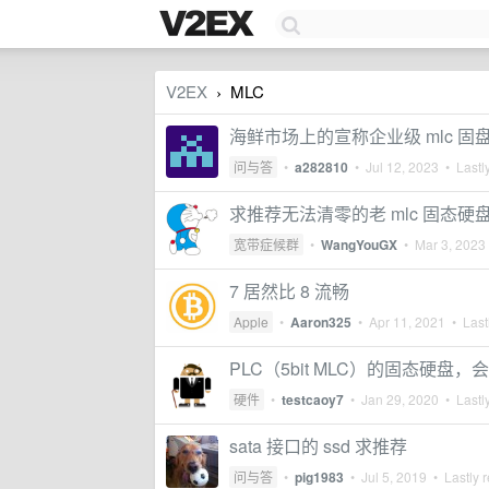
V2EX
MLC
›
海鲜市场上的宣称企业级 mlc 固盘,
问与答
•
a282810
•
Jul 12, 2023
• Lastly
求推荐无法清零的老 mlc 固态硬
宽带症候群
•
WangYouGX
•
Mar 3, 2023
7 居然比 8 流畅
Apple
•
Aaron325
•
Apr 11, 2021
• Lastl
PLC（5bit MLC）的固态硬盘
硬件
•
testcaoy7
•
Jan 29, 2020
• Lastly
sata 接口的 ssd 求推荐
问与答
•
pig1983
•
Jul 5, 2019
• Lastly r