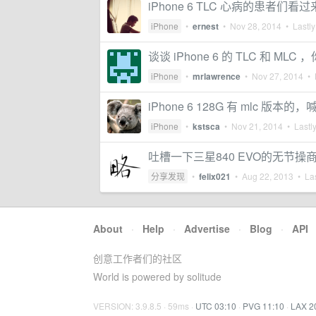
iPhone 6 TLC 心病的患者们看过
iPhone
•
ernest
•
Nov 28, 2014
• Lastly
谈谈 iPhone 6 的 TLC 和 M
iPhone
•
mrlawrence
•
Nov 27, 2014
• L
iPhone 6 128G 有 mlc 
iPhone
•
kstsca
•
Nov 21, 2014
• Lastly
吐槽一下三星840 EVO的无节操
分享发现
•
felix021
•
Aug 22, 2013
• Las
About
·
Help
·
Advertise
·
Blog
·
API
创意工作者们的社区
World is powered by solitude
VERSION: 3.9.8.5 · 59ms ·
UTC 03:10
·
PVG 11:10
·
LAX 2