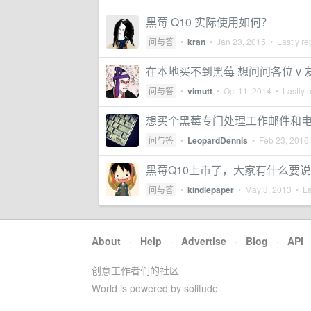
黑莓 Q10 实际使用如何？
问与答
•
kran
•
Jan 23, 2015
• Lastly re
在本地买不到黑莓 想问问各位 v
问与答
•
vimutt
•
Oct 11, 2014
• Lastly r
想买个黑莓专门处理工作邮件和电话，
问与答
•
LeopardDennis
•
Feb 23, 2016
黑莓Q10上市了，大家有什么要
问与答
•
kindlepaper
•
May 3, 2013
• La
About
·
Help
·
Advertise
·
Blog
·
API
创意工作者们的社区
World is powered by solitude