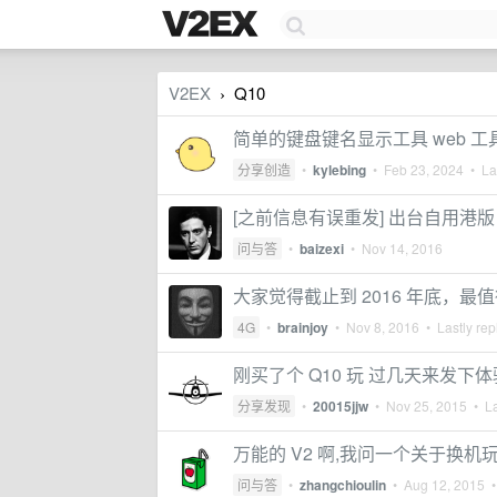
V2EX
Q10
›
简单的键盘键名显示工具 web 工
分享创造
•
kylebing
•
Feb 23, 2024
• Las
[之前信息有误重发] 出台自用港版 
问与答
•
baizexi
•
Nov 14, 2016
大家觉得截止到 2016 年底，
4G
•
brainjoy
•
Nov 8, 2016
• Lastly rep
刚买了个 Q10 玩 过几天来发下体
分享发现
•
20015jjw
•
Nov 25, 2015
• La
万能的 V2 啊,我问一个关于换机玩
问与答
•
zhangchioulin
•
Aug 12, 2015
•