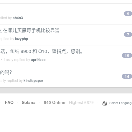
9
plied by
sh4n3
 友 在哪儿买黑莓手机比较靠谱
7
eplied by
lazyphp
纠结 9900 和 Q10，望指点，感谢。
19
• Lastly replied by
aprilface
说的吗？
14
stly replied by
kindlepaper
·
FAQ
·
Solana
·
940 Online
Highest 6679
·
Select Languag