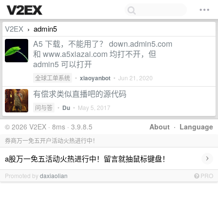
V2EX
admin5
›
A5 下载，不能用了？ down.admin5.com
和 www.a5xiazai.com 均打不开，但
admin5 可以打开
全球工单系统
•
xiaoyanbot
•
Jun 21, 2020
有偿求类似直播吧的源代码
问与答
•
Du
•
May 5, 2017
© 2026 V2EX · 8ms · 3.9.8.5
About
·
Language
券商万一免五开户活动火热进行中！
›
a股万一免五活动火热进行中！留言就抽鼠标键盘！
Promoted by
daxiaolian
PRO