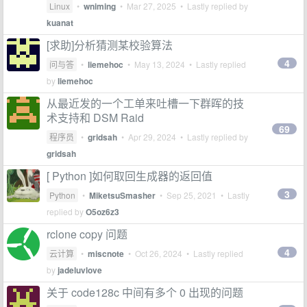
Linux
•
wniming
•
Mar 27, 2025
• Lastly replied by
kuanat
[求助]分析猜测某校验算法
4
问与答
•
liemehoc
•
May 13, 2024
• Lastly replied
by
liemehoc
从最近发的一个工单来吐槽一下群晖的技
术支持和 DSM Raid
69
程序员
•
gridsah
•
Apr 29, 2024
• Lastly replied by
gridsah
[ Python ]如何取回生成器的返回值
3
Python
•
MiketsuSmasher
•
Sep 25, 2021
• Lastly
replied by
O5oz6z3
rclone copy 问题
4
云计算
•
miscnote
•
Oct 26, 2024
• Lastly replied
by
jadeluvlove
关于 code128c 中间有多个 0 出现的问题