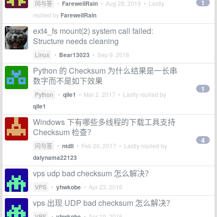
1
问与答
•
FarewellRain
•
Aug 28, 2019
• Lastly
replied by
FarewellRain
ext4_fs mount(2) system call failed:
Structure needs cleaning
Linux
•
Bear13023
•
Sep 9, 2018
Python 的 Checksum 为什么结果是一长串
数字而不是如下效果
1
Python
•
qile1
•
Mar 2, 2017
• Lastly replied by
qile1
Windows 下有哪些多线程的下载工具支持
Checksum 检查？
4
问与答
•
ntdll
•
Feb 20, 2017
• Lastly replied by
dalynama22123
vps udp bad checksum 怎么解决？
VPS
•
yhwkobe
•
Apr 23, 2016
vps 出现 UDP bad checksum 怎么解决？
VPS
•
yhwkobe
•
Apr 19, 2016