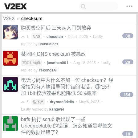
V2EX
checksum
›
购买极空间后 三天从入门到放弃
38
1
NAS
•
chocotan
•
Dec 9, 2025
• Lastly
replied by
unusualcat
某地区 DNS checksun 被篡改
29
宽带症候群
•
jonathan001
•
Aug 18, 2025
• Lastly
replied by
YekongTAT
电话号码中为什么不加一位 checksum？经
常接到有人输错号码打错的电话，哪怕只
加 1bit 校验效果也能降低 50%概率
154
5
程序员
•
drymonfidelia
•
May 6, 2025
•
Lastly replied by
kangwei
btrfs 执行 scrub 后出现了一些
Uncorrectable 的错误，怎么知道是哪些文
件的数据出错了？
10