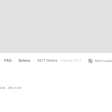
·
FAQ
·
Solana
·
5517 Online
Highest 6679
·
Select Langua
8:40
·
JFK 21:40