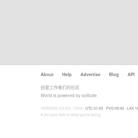
About
·
Help
·
Advertise
·
Blog
·
API
创意工作者们的社区
World is powered by solitude
VERSION: 3.9.8.5 · 12ms ·
UTC 01:40
·
PVG 09:40
·
LAX 1
♥ Do have faith in what you're doing.