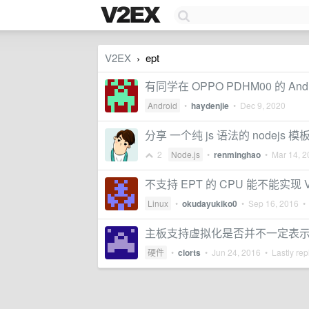
V2EX
ept
›
有同学在 OPPO PDHM00 的 And
Android
•
haydenjie
•
Dec 9, 2020
分享 一个纯 js 语法的 nodejs 
2
Node.js
•
renminghao
•
Mar 14, 2
不支持 EPT 的 CPU 能不能实现 VM
Linux
•
okudayukiko0
•
Sep 16, 2016
• 
主板支持虚拟化是否并不一定表示它支持
硬件
•
clorts
•
Jun 24, 2016
• Lastly rep