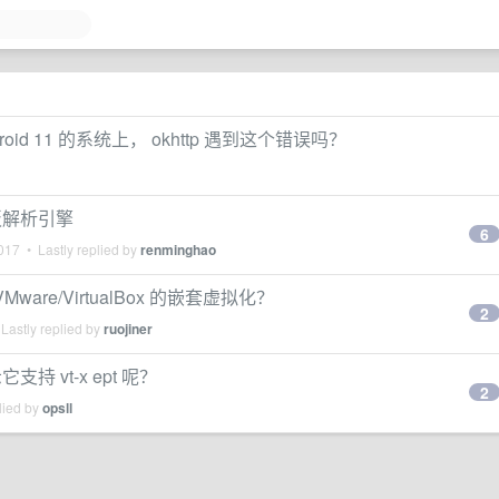
roid 11 的系统上， okhttp 遇到这个错误吗？
模板解析引擎
6
017
• Lastly replied by
renminghao
ware/VirtualBox 的嵌套虚拟化？
2
Lastly replied by
ruojiner
 vt-x ept 呢？
2
lied by
opsll