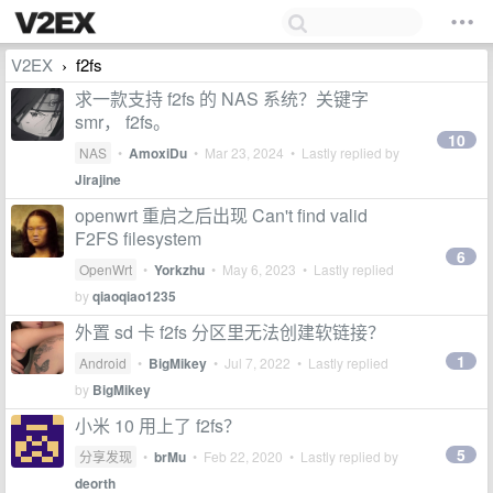
V2EX
f2fs
›
求一款支持 f2fs 的 NAS 系统？关键字
smr， f2fs。
10
NAS
•
AmoxiDu
•
Mar 23, 2024
• Lastly replied by
Jirajine
openwrt 重启之后出现 Can't find valid
F2FS filesystem
6
OpenWrt
•
Yorkzhu
•
May 6, 2023
• Lastly replied
by
qiaoqiao1235
外置 sd 卡 f2fs 分区里无法创建软链接？
1
Android
•
BigMikey
•
Jul 7, 2022
• Lastly replied
by
BigMikey
小米 10 用上了 f2fs？
5
分享发现
•
brMu
•
Feb 22, 2020
• Lastly replied by
deorth