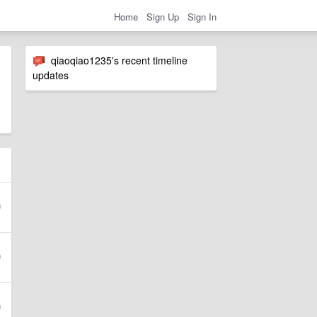
Home
Sign Up
Sign In
qiaoqiao1235's recent timeline
updates