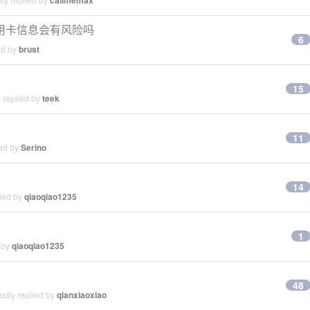
callmemax
用卡信息会有风险吗
6
ed by
brust
15
 replied by
teek
11
ied by
Serino
14
lied by
qiaoqiao1235
1
 by
qiaoqiao1235
48
stly replied by
qianxiaoxiao