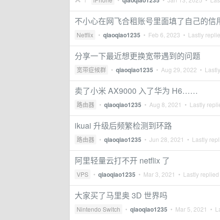
qiaoqiao1235
不小心在网飞合租账号里面填了自己的信
Netflix
•
qiaoqiao1235
•
Feb 6, 2023
• Lastly repli
分享一下最近想更换宽带遇到的问题
宽带症候群
•
qiaoqiao1235
•
Aug 29, 2022
• Lastly
卖了小米 AX9000 入了华为 H6……
路由器
•
qiaoqiao1235
•
Aug 8, 2021
• Lastly repl
ikuai 升级后频繁检测到环路
路由器
•
qiaoqiao1235
•
Jun 28, 2021
• Lastly rep
阿里轻量云打不开 netflix 了
VPS
•
qiaoqiao1235
•
Mar 3, 2021
• Lastly replied
大家买了马里奥 3D 世界吗
Nintendo Switch
•
qiaoqiao1235
•
Mar 5, 2021
• La