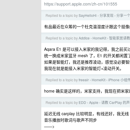
https://support.apple.com/zh-cn/101555
Replied to a topic by
SayHelloHi
分享发现
分享一个不
›
›
有品最近在众筹的一个杜克温湿度计跟这个挺像的
Replied to a topic by
AddIce
HomeKit
智能家居请教
›
›
Aqara E1 是可以接入米家的我记得，我之前买
统一换成米家蓝牙 mesh 了，E1 的开关都闲置
如果是智能灯，我还是推荐凌动，感觉没必要智
我现在就是能接入米家的智能灯+凌动开关。
Replied to a topic by
freeair
HomeKit
iPhone 小
›
›
home 确实是这样的，米家支持，我现在把米
Replied to a topic by
EDD
Apple
请教 CarPlay
›
›
延迟无线 carplay 比较明显，有线还好，我无线 car
音乐播放时歌词与歌声不同步
——>