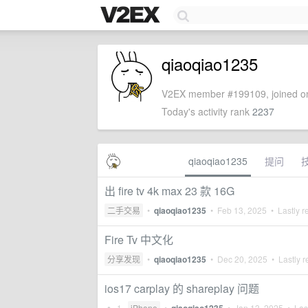
qiaoqiao1235
V2EX member #199109, joined on
Today's activity rank
2237
qiaoqiao1235
提问
出 fire tv 4k max 23 款 16G
二手交易
•
qiaoqiao1235
•
Feb 13, 2025
• Lastly r
Fire Tv 中文化
分享发现
•
qiaoqiao1235
•
Dec 20, 2025
• Lastly r
ios17 carplay 的 shareplay 问题
1
iPhone
•
•
Jan 13, 2025
• Last