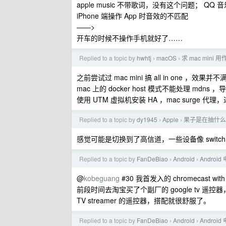
apple music 不带歌词，没有这个问题；
iPhone 端操作 App 时音效的不匹配
——>
开车的时候不操作手机就好了……
Replied to a topic by
hwhtj
macOS
求 mac min
›
›
之前尝试过 mac mini 搞 all in one ，效果并
mac 上的 docker host 模式不能处理 mdns ，导致
使用 UTM 虚拟机安装 HA ，mac surge 
Replied to a topic by
dy1945
Apple
果子是在抽什么风
›
›
感觉可能是切换到了高信道，一些设备像 switch
Replied to a topic by
FanDeBiao
Android
Andro
›
›
@
kobeguang
#30 我首发入的 chromecast 
前段时间去淘宝买了个副厂的 google tv 遥
TV streamer 的遥控器，搭配就很舒服了。
Replied to a topic by
FanDeBiao
Android
Andro
›
›