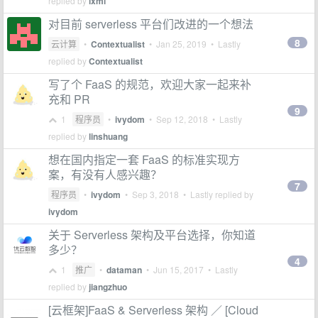
replied by
lxml
对目前 serverless 平台们改进的一个想法
8
云计算
•
Contextualist
•
Jan 25, 2019
• Lastly
replied by
Contextualist
写了个 FaaS 的规范，欢迎大家一起来补
充和 PR
9
1
程序员
•
ivydom
•
Sep 12, 2018
• Lastly
replied by
linshuang
想在国内指定一套 FaaS 的标准实现方
案，有没有人感兴趣？
7
程序员
•
ivydom
•
Sep 3, 2018
• Lastly replied by
ivydom
关于 Serverless 架构及平台选择，你知道
多少？
4
1
推广
•
dataman
•
Jun 15, 2017
• Lastly
replied by
jiangzhuo
[云框架]FaaS & Serverless 架构 ／ [Cloud