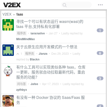
V2EX
faas
›
寻找一个可以有状态运行 wasm(wasi)的
faas 平台,支持私有化部署
1
程序员
•
tanxnative
•
Jan 27
• Lastly replied by
MindMindMax
关于云原生应用开发模式的一个想法
6
1
程序员
•
Jianzs
•
Dec 29, 2023
• Lastly
replied by
Blackn
有什么工具可以实现类似各种 faas，仓库
一更新，服务就自动拉取最新代码，重启
服务的功能？
3
问与答
•
Jafee
•
Apr 17, 2023
• Lastly replied by
zpfhbyx
有没有一种 Docker 协议的 Saas/Faas 服
务
4