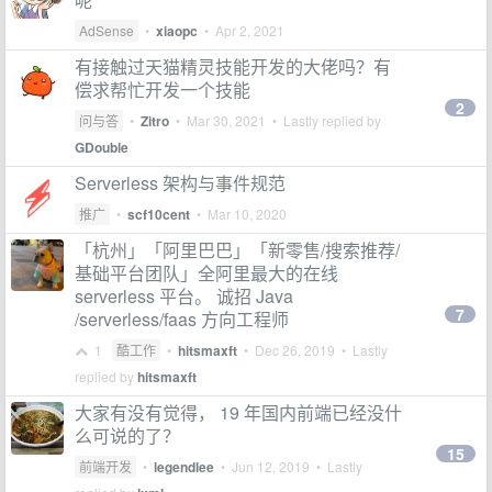
AdSense
•
xiaopc
•
Apr 2, 2021
有接触过天猫精灵技能开发的大佬吗？有
偿求帮忙开发一个技能
2
问与答
•
Zitro
•
Mar 30, 2021
• Lastly replied by
GDouble
Serverless 架构与事件规范
推广
•
scf10cent
•
Mar 10, 2020
「杭州」「阿里巴巴」「新零售/搜索推荐/
基础平台团队」全阿里最大的在线
serverless 平台。 诚招 Java
7
/serverless/faas 方向工程师
1
酷工作
•
hitsmaxft
•
Dec 26, 2019
• Lastly
replied by
hitsmaxft
大家有没有觉得， 19 年国内前端已经没什
么可说的了？
15
前端开发
•
legendlee
•
Jun 12, 2019
• Lastly