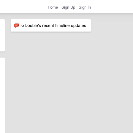
Home
Sign Up
Sign In
GDouble's recent timeline updates