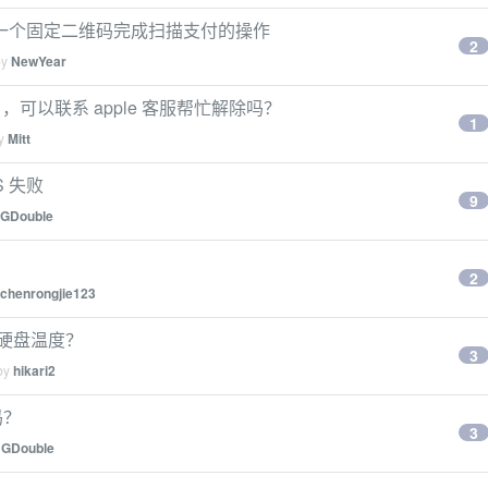
一个固定二维码完成扫描支付的操作
2
by
NewYear
了，可以联系 apple 客服帮忙解除吗？
1
by
Mitt
 失败
9
GDouble
2
chenrongjie123
的硬盘温度？
3
 by
hikari2
吗？
3
y
GDouble