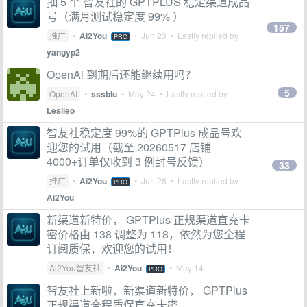
抽 5 个 智友社的 GPTPLUS 稳定渠道成品
号（满月测试稳定度 99% ）
157
推广
•
Ai2You
•
Jun 23
• Lastly replied by
PRO
yangyp2
OpenAi 到期后还能继续用吗？
5
OpenAI
•
sssblu
•
May 24
• Lastly replied by
Leslieo
智友社稳定度 99%的 GPTPlus 成品号欢
迎您的试用（截至 20260517 店铺
4000+订单仅收到 3 例封号反馈）
33
推广
•
Ai2You
•
Jun 28
• Lastly replied by
PRO
Ai2You
新渠道新特价， GPTPlus 正规渠道直充卡
密价格由 138 调整为 118，依然为您全程
订阅质保，欢迎您的试用！
Ai2You智友社
•
Ai2You
•
May 14
PRO
智友社上新啦，新渠道新特价， GPTPlus
正规渠道全程质保直充卡密