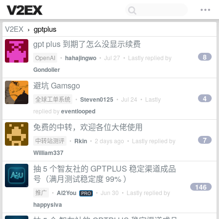
V2EX
gptplus
›
gpt plus 到期了怎么没显示续费
8
OpenAI
•
hahajingwo
•
Jul 27
• Lastly replied by
Gondolier
避坑 Gamsgo
4
全球工单系统
•
Steven0125
•
Jul 24
• Lastly
replied by
eventlooped
免费的中转，欢迎各位大佬使用
7
中转站测评
•
Rkin
•
2 days ago
• Lastly replied by
William337
抽 5 个智友社的 GPTPLUS 稳定渠道成品
号（满月测试稳定度 99% ）
146
推广
•
Ai2You
•
Jun 30
• Lastly replied by
PRO
happysiva