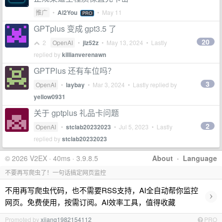
推广
•
Ai2You
•
May 11
PRO
GPTplus 变成 gpt3.5 了
20
2
OpenAI
•
jlz52z
•
May 13, 2024
• Lastly
replied by
killianverenawn
GPTPlus 还有车位吗？
3
OpenAI
•
laybay
•
Mar 3, 2024
• Lastly replied by
yellow0931
关于 gptplus 礼品卡问题
2
OpenAI
•
stclab20232023
•
Jul 5, 2023
• Lastly
replied by
stclab20232023
© 2026 V2EX · 40ms · 3.9.8.5
About
·
Language
不要再写爬虫了！一句话搞定网页监控
不用再写爬虫代码，也不需要RSS支持，AI全自动帮你监控
›
网页。免费使用，按需订阅。AI效率工具，值得收藏
Promoted by
xjiang1982154112
PRO