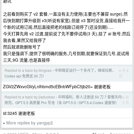
避坑
之前看到购买了 v2 套餐,一直没有主力使用(主要也不兼容 surge),然
后快到期打算升级到 v3(听说有家宽),但是 v3 暂时没货,直接给我开一
个新的试用订阅,然后直接把老的线路订阅停了(还没到期).....
今天打算先用 v2 过渡,提前说了先不要停试用(3 天),挂了 ai 账号,然后
我去看,果然又给我停了
然后就退款删账号了
我只是强调下,提供了很明确的服务,几号到期,就要保证到几号,说试用
三天,9G 流量,也是直接停
Replied to a topic by bingoso
中转稳定运行一个多月了，继续拉新，
6 月 8
›
日
Codex api 免费送 30 刀！
ZGV2ZWxvcGVyLnlhbmd5cEBnbWFpbC5jb20= 谢谢老板
Replied to a topic by jiaduobao
中转福利，新人注册送 50 刀 7 套餐天内
6 月
›
5 日
用完。GPT-5.5 高质量 Pro 号池（含 GPT-5.5 / GPT-5.4,Codex 速度快）
id:3245 谢谢老板
More replies by yangyp2
»