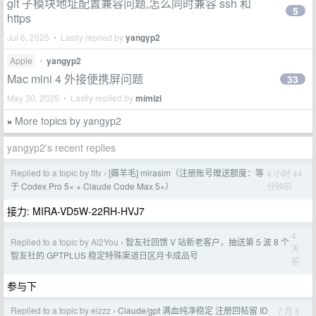
git 子模块地址配置兼容问题,怎么同时兼容 ssh 和
5
https
Jul 6, 2025 • Lastly replied by
yangyp2
Apple
•
yangyp2
Mac mini 4 外接便携屏问题
33
May 30, 2025 • Lastly replied by
mimizi
More topics by yangyp2
»
yangyp2's recent replies
Replied to a topic by fltv
[薅羊毛] mirasim（注册账号赠送额度：等
4 小时 44
›
分钟前
于 Codex Pro 5× + Claude Code Max 5×）
接力: MIRA-VD5W-22RH-HVJ7
4
Replied to a topic by Ai2You
智友社回馈 V 站新老客户，抽送第 5 波 8 个
›
天
智友社的 GPTPLUS 稳定特殊渠道日区月卡成品号
前
参与下
Replied to a topic by eizzz
Claude/gpt 满血纯净稳定 注册回帖留 ID
7 月 5
›