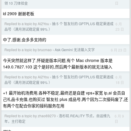
日
领 10 刀体验金
id 2909 谢谢老板
Replied to a topic by Ai2You
抽 5 个 智友社的 GPTPLUS 稳定渠道成
6 月
›
23 日
品号（满月测试稳定度 99% ）
中了,感谢,会多多支持的
Replied to a topic by brucmao
Ask Gemini 无法输入文字
6 月 23 日
›
今天突然就这样了,怀疑是版本问题,有个 Mac chrome 版本是
149.0.7827.103 这个是好的,然后两个最新版本的就无法输入
Replied to a topic by Ai2You
抽 5 个 智友社的 GPTPLUS 稳定渠道成
6 月
›
18 日
品号（满月测试稳定度 99% ）
+1 最开始机场费用,各种不稳定,最终还是自建 vps+家宽 ip,ai 会员自
己礼品卡充值,也购买过 智友社 plus 成品号,两个因为二次接码废了,还
有两个在配合你家的接码服务在用
Replied to a topic by zhao69270
洛杉矶 REALITY 节点，自运维九
6 月 9
›
日
年，主打稳定