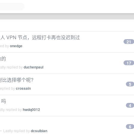
成了私人 VPN 节点，远程打卡再也没迟到过
21
ied by
onedge
像的
17
tly replied by
duchenpaul
软件对比选择哪个呢?
5
replied by
crossain
t 吗
4
tly replied by
hwdq0012
6
• Lastly replied by
dcsuibian