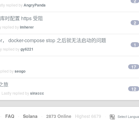
2
tly replied by
AngryPanda
仓库时配置 https 受阻
2
y replied by
imherer
 docker-compose stop 之后就无法启动的问题
1
y replied by
gy6221
？
17
eplied by
seogo
察之旅
12
 Lastly replied by
sinxccc
·
FAQ
·
Solana
·
2873 Online
Highest 6679
·
Select Langua