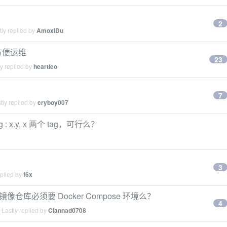
2
ly replied by
AmoxiDu
方便运维
23
y replied by
heartleo
7
tly replied by
cryboy007
g : x.y, x 两个 tag，可行么？
3
eplied by
f6x
 私有镜像仓库必须要 Docker Compose 环境么？
4
Lastly replied by
Clannad0708