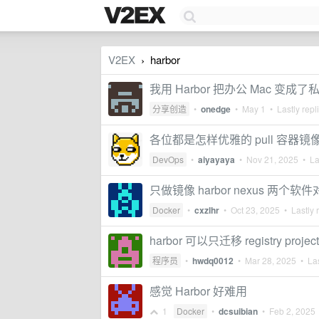
V2EX
harbor
›
我用 Harbor 把办公 Mac 变
分享创造
•
onedge
•
May 1
• Lastly repl
各位都是怎样优雅的 pull 容器镜
DevOps
•
aiyayaya
•
Nov 21, 2025
• Las
只做镜像 harbor nexus 两个
Docker
•
cxzlhr
•
Oct 23, 2025
• Lastly 
harbor 可以只迁移 registry projec
程序员
•
hwdq0012
•
Mar 28, 2025
• Las
感觉 Harbor 好难用
1
Docker
•
dcsuibian
•
Feb 2, 2025