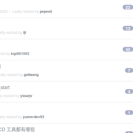
22
 2022
• Lastly replied by
pepesii
13
tly replied by
ljf
40
lied by
kqz901002
题
7
stly replied by
gollwang
tart
4
y replied by
yiouejv
1
tly replied by
yumerdev93
CD 工具都有哪些