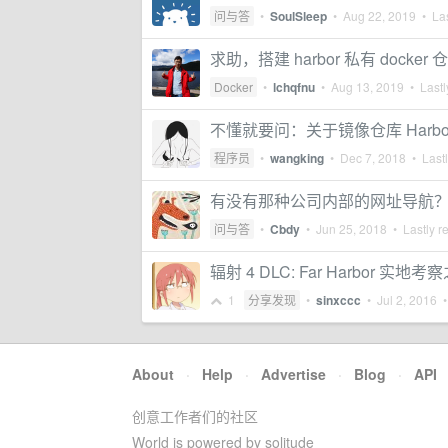
问与答
•
SoulSleep
•
Aug 22, 2019
• Las
求助，搭建 harbor 私有 docker 
Docker
•
lchqfnu
•
Aug 13, 2019
• Lastl
不懂就要问：关于镜像仓库 Harbor，
程序员
•
wangking
•
Dec 7, 2018
• Lastl
有没有那种公司内部的网址导航
问与答
•
Cbdy
•
Jun 25, 2018
• Lastly r
辐射 4 DLC: Far Harbor 实地考
1
分享发现
•
sinxccc
•
Jul 2, 2016
•
About
·
Help
·
Advertise
·
Blog
·
API
创意工作者们的社区
World is powered by solitude