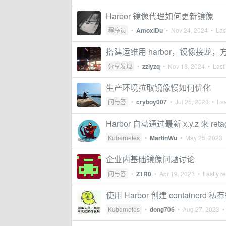
Harbor 镜像代理如何更新镜像
程序员
•
AmoxiDu
•
Nov 24, 2024
• Last
搭建运维用 harbor，镜像接龙，
分享发现
•
zzlyzq
•
Nov 18, 2024
• Lastl
生产环境拉取镜像慢如何优化
问与答
•
cryboy007
•
Jul 25, 2023
• Las
Harbor 自动通过最新 x.y.z 来 reta
Kubernetes
•
MartinWu
•
May 25, 2023
企业内基础镜像问题讨论
问与答
•
Z1R0
•
Apr 19, 2023
• Lastly r
使用 Harbor 创建 containerd
Kubernetes
•
dong706
•
Aug 27, 2023
• 