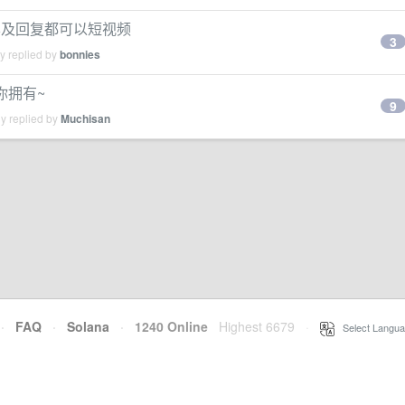
分享及回复都可以短视频
3
y replied by
bonnies
你拥有~
9
y replied by
Muchisan
·
FAQ
·
Solana
·
1240 Online
Highest 6679
·
Select Langua