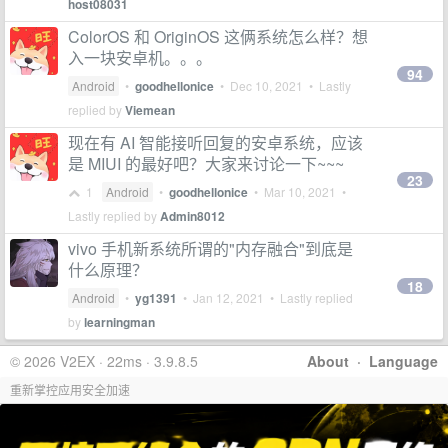
host08031
ColorOS 和 OriginOS 这俩系统怎么样？想
入一块安卓机。。。
94
Android
•
goodhellonice
•
Dec 10, 2021
• Lastly
replied by
Viemean
现在有 AI 智能接听回复的安卓系统，应该
是 MIUI 的最好吧？大家来讨论一下~~~
23
1
Android
•
goodhellonice
•
Mar 10, 2021
•
Lastly replied by
Admin8012
vivo 手机新系统所谓的"内存融合"到底是
什么原理？
18
Android
•
yg1391
•
Jan 12, 2021
• Lastly replied
by
learningman
© 2026 V2EX · 22ms · 3.9.8.5
About
·
Language
重新掌控应用安全加速