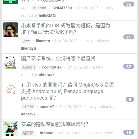
35
1
Android
•
CNM47589
•
Apr 26, 2025
• Lastly
replied by
helloQAQ
小米系手机的 OS 成为最大短板，是因为
堆了“屎山”无法优化了吗？
41
小米
•
libasten
•
Nov 30, 2023
• Lastly replied by
lihengyu
国产安卓系统，你觉得哪个最流畅
32
Android
•
codingAlex
•
Oct 16, 2023
• Lastly
replied by
chtcrack
有用 vivo 的朋友吗？请问 OriginOS 3 是否
支持 Android 13 的 Per-app language
preferences 呢？
5
问与答
•
aenerv7
•
Feb 26, 2023
• Lastly replied by
aenerv7
安卓的隐私空间能规避风险吗？
16
程序员
•
firhome
•
Jan 24, 2023
• Lastly replied by