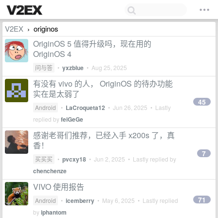
V2EX
originos
›
OriginOS 5 值得升级吗，现在用的
OriginOS 4
问与答
•
yxzblue
•
Aug 25, 2025
有没有 vivo 的人， OriginOS 的待办功能
实在是太弱了
45
Android
•
LaCroqueta12
•
Jun 26, 2025
• Lastly
replied by
feiGeGe
感谢老哥们推荐，已经入手 x200s 了，真
香！
7
买买买
•
pvcxy18
•
Jun 2, 2025
• Lastly replied by
chenchenze
VIVO 使用报告
71
Android
•
icemberry
•
May 6, 2025
• Lastly replied
by
iphantom