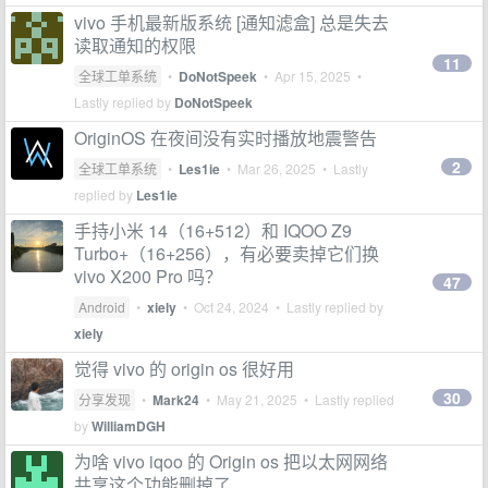
vivo 手机最新版系统 [通知滤盒] 总是失去
读取通知的权限
11
全球工单系统
•
DoNotSpeek
•
Apr 15, 2025
•
Lastly replied by
DoNotSpeek
OriginOS 在夜间没有实时播放地震警告
2
全球工单系统
•
Les1ie
•
Mar 26, 2025
• Lastly
replied by
Les1ie
手持小米 14（16+512）和 IQOO Z9
Turbo+（16+256），有必要卖掉它们换
vivo X200 Pro 吗？
47
Android
•
xiely
•
Oct 24, 2024
• Lastly replied by
xiely
觉得 vivo 的 origin os 很好用
30
分享发现
•
Mark24
•
May 21, 2025
• Lastly replied
by
WilliamDGH
为啥 vivo iqoo 的 Origin os 把以太网网络
共享这个功能删掉了