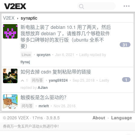
V2EX
synaptic
›
新电脑上装了 debian 10.1 用了两天，然后
我想放弃 debian 了，请推荐几个够稳软件
够多口碑够好的发行版（ubuntu 全系不
31
要）
Linux
•
qceytzn
•
Jan 6, 2021
• Lastly replied by
flynaj
如何去掉 csdn 复制粘贴带的链接
1
1
问与答
•
yang59324
•
Sep 25, 2018
• Lastly
replied by
AJian
触摸板是怎么驱动的？
问与答
•
mrleft
•
Nov 26, 2016
© 2026 V2EX · 17ms · 3.9.8.5
About
·
Language
券商万一免五开户活动火热进行中！