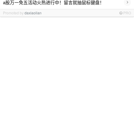
›
a股万一免五活动火热进行中！留言就抽鼠标键盘！
Promoted by
daxiaolian
PRO