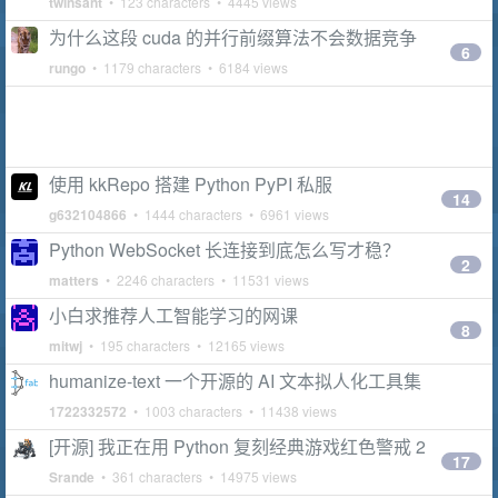
twinsant
• 123 characters • 4445 views
为什么这段 cuda 的并行前缀算法不会数据竞争
6
rungo
• 1179 characters • 6184 views
使用 kkRepo 搭建 Python PyPI 私服
14
g632104866
• 1444 characters • 6961 views
Python WebSocket 长连接到底怎么写才稳？
2
matters
• 2246 characters • 11531 views
小白求推荐人工智能学习的网课
8
mitwj
• 195 characters • 12165 views
humanize-text 一个开源的 AI 文本拟人化工具集
1722332572
• 1003 characters • 11438 views
[开源] 我正在用 Python 复刻经典游戏红色警戒 2
17
Srande
• 361 characters • 14975 views