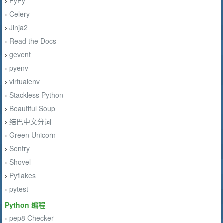
PyPy
›
Celery
›
Jinja2
›
Read the Docs
›
gevent
›
pyenv
›
virtualenv
›
Stackless Python
›
Beautiful Soup
›
结巴中文分词
›
Green Unicorn
›
Sentry
›
Shovel
›
Pyflakes
›
pytest
›
Python 编程
pep8 Checker
›