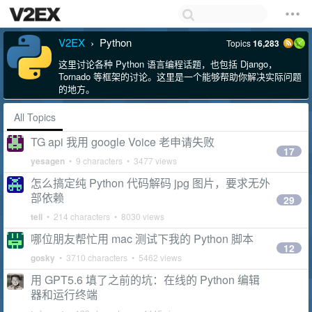
V2EX
Python
Topics
16,283
›
这里讨论各种 Python 语言编程话题，也包括 Django，
Tornado 等框架的讨论。这里是一个能够帮助你解决实际问题
的地方。
All Topics
TG api 我用 google Voice 老申请失败
17
yesagen
• 9 characters • 3477 views
怎么搞定纯 Python 代码解码 jpg 图片，要求无外
部依赖
29
teli
• 214 characters • 8030 views
哪位朋友帮忙用 mac 测试下我的 Python 脚本
12
gosky
• 3710 characters • 5462 views
用 GPT5.6 填了之前的坑：在线的 Python 编辑
器和运行终端