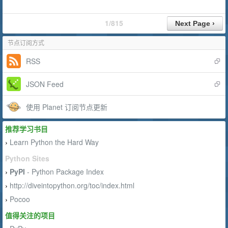
1/815
节点订阅方式
RSS
JSON Feed
使用 Planet 订阅节点更新
推荐学习书目
Learn Python the Hard Way
›
Python Sites
PyPI
- Python Package Index
›
http://diveintopython.org/toc/index.html
›
Pocoo
›
值得关注的项目