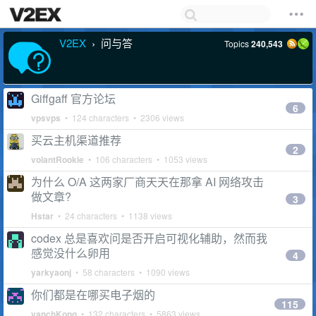
V2EX
问与答
Topics
240,543
›
Giffgaff 官方论坛
6
vpsvps
• 124 characters • 2306 views
买云主机渠道推荐
2
volantRookie
• 106 characters • 1053 views
为什么 O/A 这两家厂商天天在那拿 AI 网络攻击
做文章?
3
Hstar
• 24 characters • 1138 views
codex 总是喜欢问是否开启可视化辅助，然而我
感觉没什么卵用
4
yarkyaonj
• 58 characters • 1090 views
你们都是在哪买电子烟的
115
vanchKong
• 132 characters • 5863 views