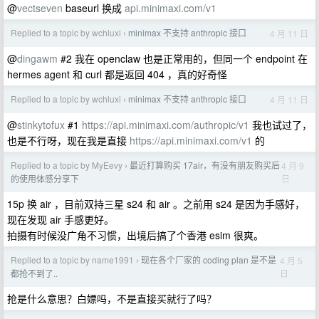
@
vectseven
baseurl 换成
api.minimaxi.com/v1
Replied to a topic by wchluxi
minimax 不支持 anthropic 接口
4 月 11 日
›
@
dingawm
#2 我在 openclaw 也是正常用的，但同一个 endpoint 在
hermes agent 和 curl 都是返回 404 ，真的好奇怪
Replied to a topic by wchluxi
minimax 不支持 anthropic 接口
4 月 11 日
›
@
stinkytofux
#1
https://api.minimaxi.com/authropic/v1
我也试过了，
也是不行呀，现在我是直接
https://api.minimaxi.com/v1
的
Replied to a topic by MyEevy
最近打算购买 17air，有没有朋友购买后
4 月 9
›
日
的使用体感分享下
15p 换 air ，目前双持三星 s24 和 air 。之前用 s24 是因为手感好，
现在发现 air 手感更好。
拍摄有时候没广角不习惯，出境后搞了个香港 esim 很爽。
Replied to a topic by name1991
现在各个厂家的 coding plan 是不是
4 月 5
›
日
都抢不到了..
抢是什么意思？白嫖吗，不是直接买就行了吗？