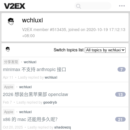
wchluxi
V2EX member #513435, joined on 2020-10-19 17:12:13
+08:00
Switch topics list
分享发现
•
wchluxi
minimax 不支持 anthropic 接口
7
Apr 11 • Lastly replied by
wchluxi
Apple
•
wchluxi
2026 想装台黑苹果部 openclaw
13
Feb 7 • Lastly replied by
goodryb
Apple
•
wchluxi
x86 的 mac 还能用多久呢？
21
Oct 20, 2025 • Lastly replied by
shadowzq