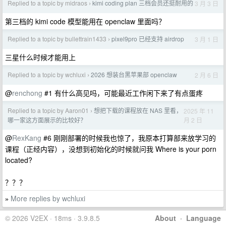
Replied to a topic by midraos
kimi coding plan 三档会员还挺耐用的
3 月 3 日
›
第三档的 kimi code 模型能用在 openclaw 里面吗？
Replied to a topic by bullettrain1433
pixel9pro 已经支持 airdrop
3 月 1 日
›
三星什么时候才能用上
Replied to a topic by wchluxi
2026 想装台黑苹果部 openclaw
2 月 6 日
›
@
renchong
#1 有什么高见吗，可能最近工作闲下来了有点蛋疼
Replied to a topic by Aaron01
想把下载的课程放在 NAS 里看，
2025 年 11
›
月 2 日
哪一家这方面展示的比较好？
@
RexKang
#6 刚刚部署的时候我也惊了，我原本打算部来放学习的
课程（正经内容），没想到初始化的时候就问我 Where is your porn
located?
？？？
More replies by wchluxi
»
© 2026 V2EX · 18ms · 3.9.8.5
About
·
Language