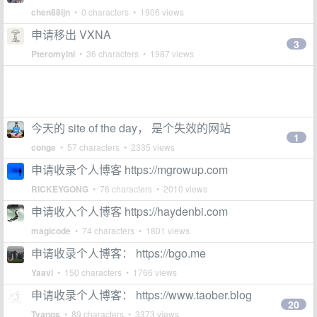
chen88ijn
• 0 characters • 1906 views
申请移出 VXNA
3
Pteromyini
• 36 characters • 1987 views
今天的 site of the day， 是个失效的网站
1
conge
• 57 characters • 2335 views
申请收录个人博客 https://mgrowup.com
RICKEYGONG
• 76 characters • 2010 views
申请收入个人博客 https://haydenbi.com
magicode
• 74 characters • 1801 views
申请收录个人博客： https://bgo.me
Yaavi
• 150 characters • 1766 views
申请收录个人博客： https://www.taober.blog
20
Tyangs
• 89 characters • 3373 views