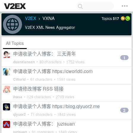
V2EX
VXNA
Topics
517
›
V2EX XML News Aggregator
All Topics
申请收录个人博客： 三无青年
1
duanxiansen
• 80 characters • 1752 views
申请收录个人博客 https://cworld0.com
CWorld
• 61 characters • 1591 views
申请修改博客 RSS 链接
lhasa
• 129 characters • 2703 views
申请收录个人博客 https://blog.qiyuor2.me
2
qiyuor2
• 71 characters • 1842 views
申请收录个人博客： juzisuan
juzisuan
• 91 characters • 1849 views