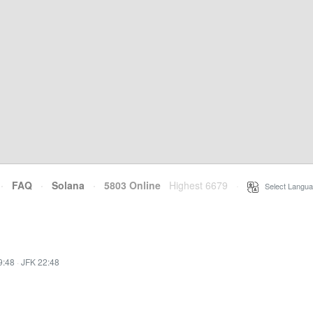
·
FAQ
·
Solana
·
5803 Online
Highest 6679
·
Select Langua
9:48
·
JFK 22:48