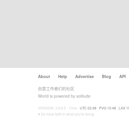
About
·
Help
·
Advertise
·
Blog
·
API
创意工作者们的社区
World is powered by solitude
VERSION: 3.9.8.5 · 10ms ·
UTC 02:48
·
PVG 10:48
·
LAX 1
♥ Do have faith in what you're doing.