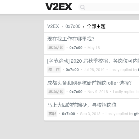
V2EX
0x7c00
全部主题
›
›
现在找工作在哪里找？
职场话题
•
0x7c00
•
May 18
[字节跳动] 2020 届秋季校招，各岗位可
酷工作
•
0x7c00
•
Jul 28, 2019
• Lastly replied by
成都头条和网易杭研前端岗 offer 选择？
职场话题
•
0x7c00
•
Nov 9, 2018
• Lastly replied 
马上大四的前端🐶，寻校招岗位
求职
•
0x7c00
•
Sep 3, 2018
• Lastly replied by
gf