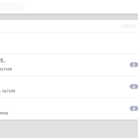
主题总数
内推。
2
0x7c00
8
by
0x7c00
9
reezy