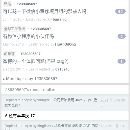
微信
•
1239305697
可以骂一下微信小程序项目组的那些人吗
42
Jun 4, 2018 • Lastly replied by
buwanju
全球工单系统
•
1239305697
有微信小程序的小伙伴吗
2
Mar 15, 2018 • Lastly replied by
HuAnGdOng
问与答
•
1239305697
微博的一个体验问题(还是 bug?)
1
Dec 23, 2017 • Lastly replied by
0915240
More topics by 1239305697
»
1239305697's recent replies
Replied to a topic by wangyzj
公司开始要用 Java ， jdk 版
2021 年 3 月 30
›
日
本怎么选？
16 还有半年换 17
Replied to a topic by kinglisky
从希卡文翻译谈谈 OCR 的简
2021 年 3 月 19
›