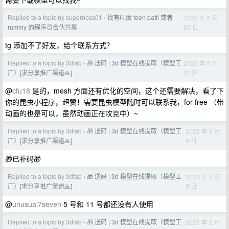
Replied to a topic by superboss01
找有印度 teen patti 或者
2023 年 6 月
›
20 日
rummy 的程序员合伙共赢
tg 添加不了好友，给个联系方式？
Replied to a topic by 3dfab
🎁 送码 | 3d 模型在线提取（模型工
2023 年 5 月
›
10 日
厂）[求分享推广渠道🙏]
@
cfu18
是的，mesh 方面还有优化的空间，这个还需要解决，看了下
你的昆虫小程序，超赞！需要昆虫模型随时可以联系我，for free （带
动画的也是可以，虽然动画正在攻克中）~
Replied to a topic by 3dfab
🎁 送码 | 3d 模型在线提取（模型工
2023 年 5 月
›
9 日
厂）[求分享推广渠道🙏]
🎁已补码🎁
Replied to a topic by 3dfab
🎁 送码 | 3d 模型在线提取（模型工
2023 年 5 月
›
9 日
厂）[求分享推广渠道🙏]
@
unusual7seven
5 号和 11 号都还没有人使用
Replied to a topic by 3dfab
🎁 送码 | 3d 模型在线提取（模型工
2023 年 5 月
›