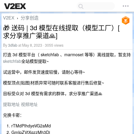
V2EX
分享创造
›
🎁 送码 | 3d 模型在线提取（模型工厂）[
求分享推广渠道🙏]
By
3dfab
at May 8, 2023 · 3055 views
打造 3d 模型平台（ sketchfab 、marmoset 等等）离线提取，暂支持
sketchfab
全站模型提取~
试运营中，邮件发货速度较慢，请耐心等待~
模型顶点|贴图|材质异常可随时联系客服进行售后修复~
目标受众对 3d 模型有需求的群体，求分享推广渠道🙏
提取地址
视频地址
兑换卡密：
rTMdPIhdyeVG2aMd
GmIpZVtXqzzMh3Dj