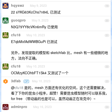
hqyswz
May 9, 2023
19
22 sYKG63KcChs7n84L 已测试
guoqpro
May 9, 2023
20
N3Q79YY8cVKn6mRy 已使用
cfu18
May 10, 2023
21
E7qbMxfAdWWBGuPi 已测试
另外，发现提取的模型和 sketchfab 比，mesh 有一些细微的地
方，法向不正确。
cfu18
May 10, 2023
22
OCMzyKCOhbFT1Sk4 又测试了一个
3dfab
May 10, 2023
OP
23
@
cfu18
是的，mesh 方面还有优化的空间，这个还需要解决，
看了下你的昆虫小程序，超赞！需要昆虫模型随时可以联系我，
for free （带动画的也是可以，虽然动画正在攻克中）~
adminpro
May 16, 2023
24