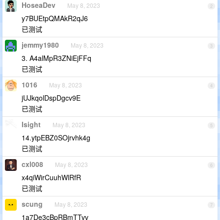
HoseaDev
May 8, 2023
2
y7BUEtpQMAkR2qJ6
已测试
jemmy1980
May 8, 2023
3
3. A4alMpR3ZNiEjFFq
已测试
1016
May 8, 2023
4
jUJkqolDspDgcv9E
已测试
Isight
May 8, 2023
5
14.ytpEBZ0SOjrvhk4g
已测试
cxl008
May 8, 2023
6
x4qiWirCuuhWlRfR
已测试
scung
May 8, 2023
7
1a7De3cBpRBmTTvv