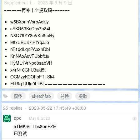
Supplement 1 · 2023 年 5 月 9 日
=======再补十个提取码=======
w5BXonnVsrbAokjy
sYKG63KcChs7n84L
N3Q79YY8cVKn6mRy
96xUBU47jHfYqJJo
nT1ddLqnPAb2hDbI
KnNAoA0vTUbbfci9
HyML1VrNpd8sabVH
x4rN16j6hU3aki5t
OCMzyKCOhbFT1Sk4
Ft19qTtUln0LitBt ========================
模型
sketchfab
兑换
提取
25 replies
•
2023-05-22 17:45:49 +08:00
xpc
May 8, 2023
1
aTMKr6TTbs8onPZE
已测试