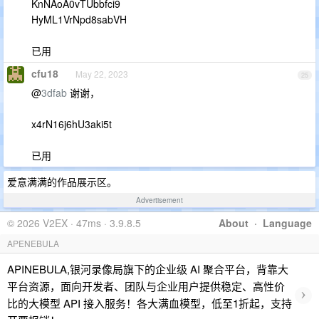
KnNAoA0vTUbbfci9
HyML1VrNpd8sabVH
已用
cfu18
May 22, 2023
25
@
3dfab
谢谢，
x4rN16j6hU3aki5t
已用
爱意满满的作品展示区。
Advertisement
© 2026 V2EX · 47ms · 3.9.8.5
About
·
Language
APENEBULA
APINEBULA,银河录像局旗下的企业级 AI 聚合平台，背靠大
平台资源，面向开发者、团队与企业用户提供稳定、高性价
›
比的大模型 API 接入服务！各大满血模型，低至1折起，支持