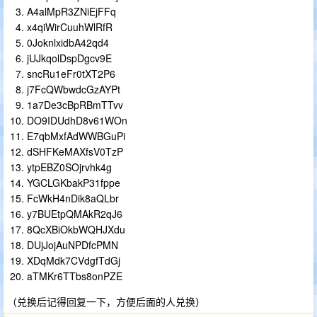
A4alMpR3ZNiEjFFq
x4qiWirCuuhWlRfR
0JoknlxidbA42qd4
jUJkqolDspDgcv9E
sncRu1eFr0tXT2P6
j7FcQWbwdcGzAYPt
1a7De3cBpRBmTTvv
DO9IDUdhD8v61WOn
E7qbMxfAdWWBGuPi
dSHFKeMAXfsV0TzP
ytpEBZ0SOjrvhk4g
YGCLGKbakP31fppe
FcWkH4nDik8aQLbr
y7BUEtpQMAkR2qJ6
8QcXBiOkbWQHJXdu
DUjJojAuNPDfcPMN
XDqMdk7CVdgfTdGj
aTMKr6TTbs8onPZE
（兑换后记得回复一下，方便后面的人兑换）