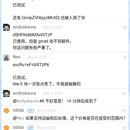
已测试
还有 GmIpZVtXqzzMh3Dj 也被人用了😰
andyskaura
May 8, 2023
8
dSHFKeMAXfsV0TzP
已使用，但是 gmail 收不到邮件。
你这问题有些严重了。
Neo
May 8, 2023
9
sncRu1eFr0tXT2P6
已测试，
btw:5 块一次有点贵了，毕竟是破解的
andyskaura
May 8, 2023
10
@
andyskaura
#8 不好意思！ 10 分钟后收到了
3dfab
May 8, 2023
OP
11
@
Neo
如果支持动画和后处理，这个价格是否在接受的范围内？
3dfab
May 8, 2023
OP
12