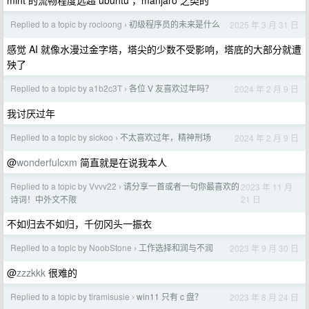
mint 的流畅程度远超 ubuntu ，manjaro 之类的
Replied to a topic by rocloong
初级程序员的未来是什么
2025 年 3 月 31 日
›
感觉 AI 就像水漫过金字塔，塔尖的少数不受影响，塔底的大部分就遭
殃了
Replied to a topic by a1b2c3T
各位 V 友喜欢过年吗？
2024 年 2 月 9 日
›
我讨厌过年
Replied to a topic by sickoo
不太喜欢过年，精神刑场
2024 年 2 月 9 日
›
@
wonderfulcxm
简直就是在说我本人
Replied to a topic by Vvvv22
请分享一首或者一句你最喜欢的
2023 年 11 月
›
21 日
诗词！中外文不限
不如归去不如归，千仞冈头一振衣
Replied to a topic by NoobStone
工作选择和润与不润
2023 年 9 月 30 日
›
@
zzzkkk
很难的
Replied to a topic by tiramisusie
win11 只有 c 盘？
2023 年 8 月 24 日
›