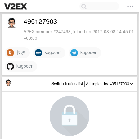
495127903
V2EX member #247493, joined on 2017-08-08 14:45:01
+08:00
长沙
kugooer
kugooer
kugooer
Switch topics list