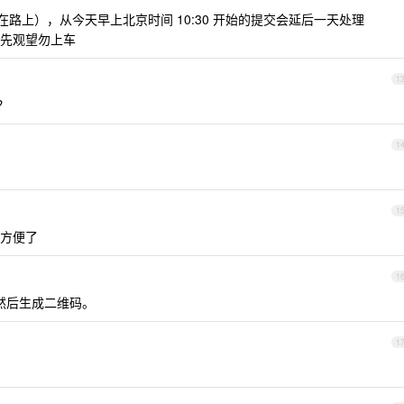
在路上），从今天早上北京时间 10:30 开始的提交会延后一天处理
先观望勿上车
1
？
1
1
很方便了
1
然后生成二维码。
1