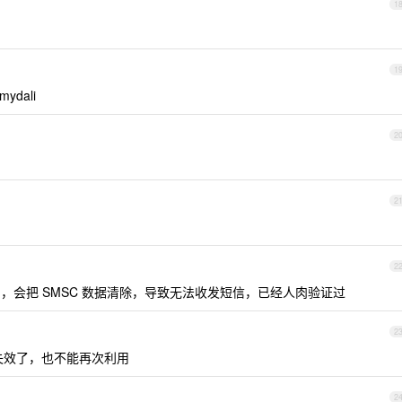
1
1
ydali
2
2
2
iffgaff ，会把 SMSC 数据清除，导致无法收发短信，已经人肉验证过
2
失效了，也不能再次利用
2