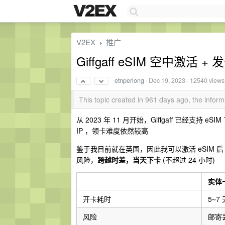
V2EX
推广
›
Giffgaff eSIM 空中激活 + 
etnperlong
·
Dec 19, 2023
· 12540 views
This topic created in 961 days ago, the info
从 2023 年 11 月开始，Giffgaff 已经支
IP ，领卡难度依然较高
鉴于我目前就在英国，因此我可以激活 eSIM 
风险，
跨越时差，当天下卡
(不超过 24 小时)
ㅤ
实体
开卡耗时
5~7
风险
邮寄