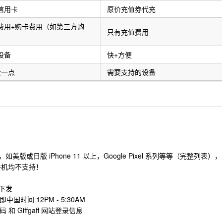
信用卡
原价充值券代充
费用+购卡费用（如第三方购
只有充值费用
设备
快+方便
贵一点
需要支持的设备
版或日版 iPhone 11 以上，Google Pixel 系列等等（完整列表），
行手机均不支持！
程下发
中国时间 12PM - 5:30AM
码 和 Giffgaff 网站登录信息