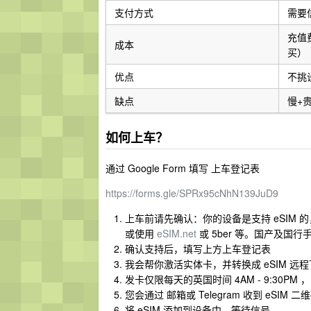
支付方式
需要
充值
成本
买）
优点
不挑
缺点
慢+
如何上车？
通过 Google Form 填写 上车登记表
https://forms.gle/SPRx95cNhN139JuD9
上车前请先确认：你的设备是支持 eSIM 的，如美
或使用
eSIM.net
或 5ber 等。国产及国
确认支持后，填写上方上车登记表
我会帮你激活实体卡，并转换成 eSIM 远
发卡仅限每天的英国时间 4AM - 9:30PM ，即
您会通过 邮箱或 Telegram 收到 eSIM 二维
将 eSIM 添加到设备中，等待信号