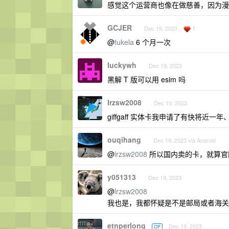
感觉这个运营商也像在做慈善，因为漫
GCJER
1
Dec 19, 2023
@
tukela
6 个月一次
luckywh
Dec 19, 2023
黑解 T 版可以用 esim 吗
lrzsw2008
Dec 19, 2023
giffgaff 实体卡我申请了有快将
ouqihang
Dec 19, 2023 via Android
@
lrzsw2008
所以国内卖的卡，就算官
y051313
Dec 19, 2023
@
lrzsw2008
我也是，我都怀疑是不是邮局或者海关
etnperlong
Dec 19, 2023
OP