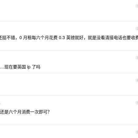
，接码还挺不错，0 月租每六个月花费 0.3 英镑就好，就是没看清接电话也要收
……现在要英国 ip 了吗
e
还是六个月消费一次即可？