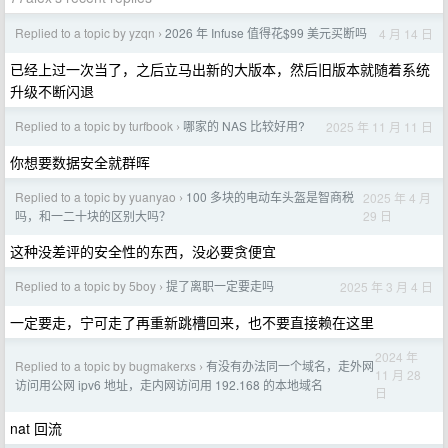
Replied to a topic by yzqn
2026 年 Infuse 值得花$99 美元买断吗
4 月 14 日
›
已经上过一次当了，之后立马出新的大版本，然后旧版本就随着系统
升级不断闪退
Replied to a topic by turfbook
哪家的 NAS 比较好用?
2025 年 11 月 11 日
›
你想要数据安全就群晖
Replied to a topic by yuanyao
100 多块的电动车头盔是智商税
2025 年 4 月
›
29 日
吗，和一二十块的区别大吗？
这种没差评的安全性的东西，没必要贪便宜
Replied to a topic by 5boy
提了离职一定要走吗
2025 年 3 月 4 日
›
一定要走，宁可走了再重新跳槽回来，也不要直接赖在这里
2024 年
Replied to a topic by bugmakerxs
有没有办法同一个域名，走外网
›
11 月 28
访问用公网 ipv6 地址，走内网访问用 192.168 的本地域名
日
nat 回流