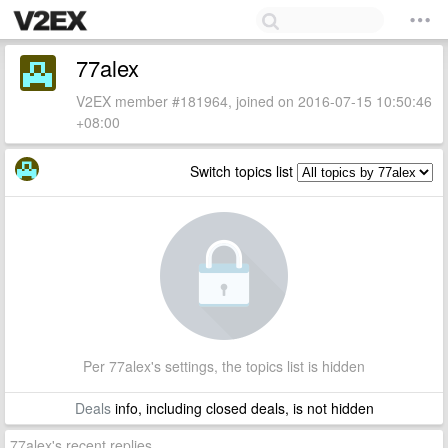
77alex
V2EX member #181964, joined on 2016-07-15 10:50:46
+08:00
Switch topics list
Per 77alex's settings, the topics list is hidden
Deals
info, including closed deals, is not hidden
77alex's recent replies