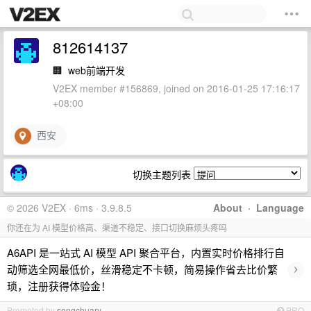
812614137
🏢
web前端开发
V2EX member #156869, joined on 2016-01-25 17:16:17
+08:00
西安
切换主题列表
© 2026 V2EX · 6ms · 3.9.8.5
About
·
Language
你还在为 AI 模型价格高、渠道不稳定、接口切换麻烦头疼吗
A6API 是一站式 AI 模型 API 聚合平台，内置实时价格排行自
›
动筛选全网最低价，丝滑稳定不卡顿，简易操作省去比价繁
琐，注册获得体验金！
Promoted by
sengchuary
PRO