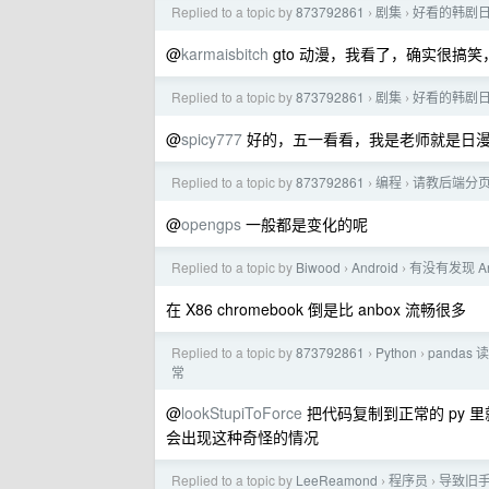
Replied to a topic by
873792861
剧集
好看的韩剧
›
›
@
karmaisbitch
gto 动漫，我看了，确实很搞
Replied to a topic by
873792861
剧集
好看的韩剧
›
›
@
spicy777
好的，五一看看，我是老师就是日
Replied to a topic by
873792861
编程
请教后端分
›
›
@
opengps
一般都是变化的呢
Replied to a topic by
Biwood
Android
有没有发现 A
›
›
在 X86 chromebook 倒是比 anbox 流畅很多
Replied to a topic by
873792861
Python
pandas
›
›
常
@
lookStupiToForce
把代码复制到正常的 py 里就都
会出现这种奇怪的情况
Replied to a topic by
LeeReamond
程序员
导致旧
›
›