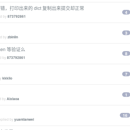
口报错，打印出来的 dict 复制出来提交却正常
4
ed by
873792861
3
ed by
zbinlin
en 等验证么
8
ed by
873792861
7
by
kkkiio
1
ed by
Aixiaoa
16
eplied by
yuantianwei