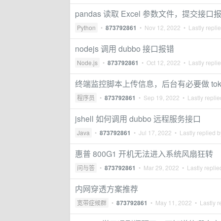
pandas 读取 Excel 参数文件，提交接
Python
•
873792861
•
Nov 12, 2022
• Lastly repli
nodejs 调用 dubbo 接口报错
Node.js
•
873792861
•
Oct 12, 2022
• Lastly repli
终端监控脚本上传信息，后台有必要做 tok
程序员
•
873792861
•
Sep 19, 2022
• Lastly repli
jshell 如何调用 dubbo 远程服务接口
Java
•
873792861
•
Jul 17, 2022
• Lastly replied 
惠普 800G1 开机无法进入系统风扇狂转
问与答
•
873792861
•
Mar 29, 2022
• Lastly repli
内网穿透方案推荐
宽带症候群
•
873792861
•
May 11, 2022
• Lastly r