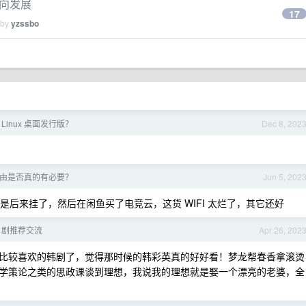
方向发展
17
 by
yzssbo
Linux 桌面发行版？
Dec 8, 202
由是否真的有必要？
Jun 5, 202
的，只是后来挂了，然后在闲鱼买了电竞云，这货 WIFI 太烂了，其它还好
日剧推荐交流
Apr 26, 202
比较喜欢的韩剧了，觉得那时候的韩彩英真的好好看！梦龙帮春香拿滚烫
学策论之类的思政课谈到理想，我说我的理想就是娶一个漂亮的老婆，全