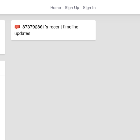
Home
Sign Up
Sign In
873792861's recent timeline
updates