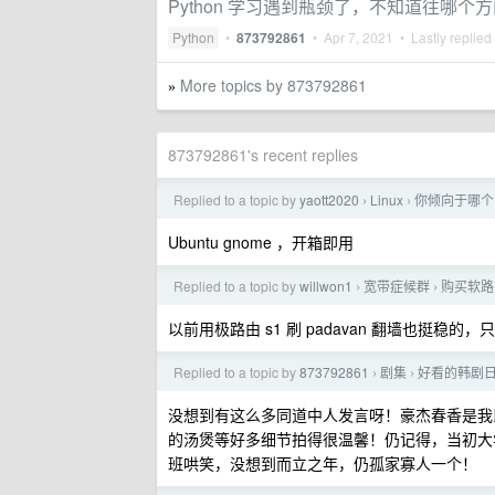
Python 学习遇到瓶颈了，不知道往哪个
Python
•
873792861
•
Apr 7, 2021
• Lastly replied
More topics by 873792861
»
873792861's recent replies
Replied to a topic by
yaott2020
Linux
你倾向于哪个 
›
›
Ubuntu gnome ，开箱即用
Replied to a topic by
willwon1
宽带症候群
购买软路
›
›
以前用极路由 s1 刷 padavan 翻墙也挺稳
Replied to a topic by
873792861
剧集
好看的韩剧
›
›
没想到有这么多同道中人发言呀！豪杰春香是我
的汤煲等好多细节拍得很温馨！仍记得，当初大
班哄笑，没想到而立之年，仍孤家寡人一个！