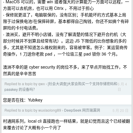
- MacOS 可以的，需要 win 或者强大的计算能力一方面可以远程，一
方面可以去机房，也可以用 Citrix ，不用过于担心
- 保修就更逗了，电脑联保的，没有区别；手机能坏的方式基本上局
限于过保换电池/在保摔碎屏，基本都得自己掏钱，你还不如搞个有碎
屏险的卡付电话费。
- 澳洲买，避开不明小店铺，没有了解清楚的情况下避开合约机（大
部分时候并不划算且经常有坑）。这边 JS 下限低的比你想象的多的
多，尤其是不知道怎么维权刚来的，容易被宰客。例子：某运营商传
奇操作，1 刀送你老款 pad ，一个垃圾三星 pad 锁你 36 个月。
澳洲不幸的是 cyber security 的岗位不多，来了早点开始找工作，不
然真的是辛辛苦苦
Replied to a topic by qwx
[社会大调查]大家会购买一个支持存储密码和
6 月 4
›
日
passkey 的设备吗？
您是否在找：Yubikey
Replied to a topic by wuxiaolong89
DeepSeek 网页端漏洞
5 月 20 日
›
村通网系列，local cli 直接跑也一样结果，就是幻觉而且这个已经被翻
来覆去讨论了大概有小一个月了