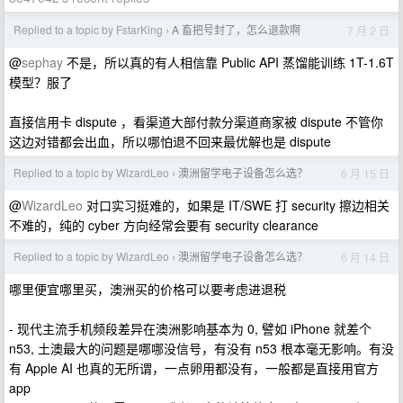
Replied to a topic by FstarKing
A 畜把号封了，怎么退款啊
7 月 2 日
›
@
sephay
不是，所以真的有人相信靠 Public API 蒸馏能训练 1T-1.6T
模型？服了
直接信用卡 dispute ，看渠道大部付款分渠道商家被 dispute 不管你
这边对错都会出血，所以哪怕退不回来最优解也是 dispute
Replied to a topic by WizardLeo
澳洲留学电子设备怎么选？
6 月 15 日
›
@
WizardLeo
对口实习挺难的，如果是 IT/SWE 打 security 擦边相关
不难的，纯的 cyber 方向经常会要有 security clearance
Replied to a topic by WizardLeo
澳洲留学电子设备怎么选？
6 月 14 日
›
哪里便宜哪里买，澳洲买的价格可以要考虑进退税
- 现代主流手机频段差异在澳洲影响基本为 0, 譬如 iPhone 就差个
n53, 土澳最大的问题是哪哪没信号，有没有 n53 根本毫无影响。有没
有 Apple AI 也真的无所谓，一点卵用都没有，一般都是直接用官方
app