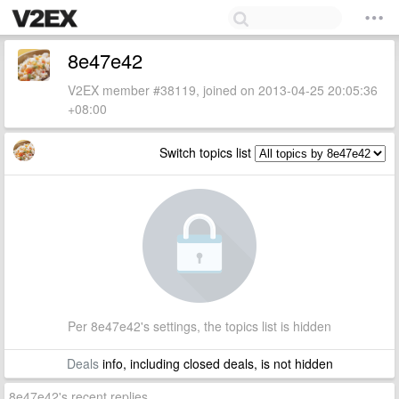
8e47e42
V2EX member #38119, joined on 2013-04-25 20:05:36
+08:00
Switch topics list
Per 8e47e42's settings, the topics list is hidden
Deals
info, including closed deals, is not hidden
8e47e42's recent replies