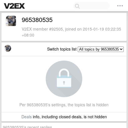
965380535
V2EX member #92505, joined on 2015-01-19 03:22:35
+08:00
Switch topics list
Per 965380535's settings, the topics list is hidden
Deals
info, including closed deals, is not hidden
965380535's recent replies