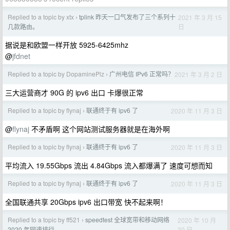
Replied to a topic by xtx
tplink 昨天一口气发布了三个系列十
2021 年 3 月 15
›
日
几款路由。
据说是和欧盟一样开放 5925-6425mhz
@
jfdnet
Replied to a topic by DopaminePlz
广州电信 IPv6 正常吗？
2021 年 3 月 2 日
›
三大运营商才 90G 的 ipv6 出口 卡爆很正常
Replied to a topic by flynaj
联通终于有 ipv6 了
2020 年 11 月 3 日
›
@
flynaj
不矛盾啊 这个网站测试服务器就是在海外啊
Replied to a topic by flynaj
联通终于有 ipv6 了
2020 年 11 月 3 日
›
平均流入 19.55Gbps 流出 4.84Gbps 流入都爆满了 速度可想而知
Replied to a topic by flynaj
联通终于有 ipv6 了
2020 年 11 月 3 日
›
全国联通共享 20Gbps ipv6 出口带宽 快不起来啊！
Replied to a topic by ff521
speedtest 全球宽带和移动网络
2020 年 10 月
›
30 日
2020 年网速排行