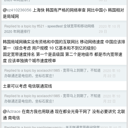
@
xz410236056
上海快 韩国有严格的网络审查 网比中国小 韩国相对
是局域网
Replied to a topic by ff521
speedtest 全球宽带和移动网络
2020 年 10 月
›
29 日
2020 年网速排行
韩国局域网确实没有资格和中国的互联网比 移动网络速度 中国应该排
第一（综合考虑 用户规模 10 亿基本和不到亿的级别）
固定宽带速度排名 第一个是县级国 第二个是地级市 都是市内宽带速
度 应该单独搞个城市速度榜单
Replied to a topic by aoxiaochi1985
宽带马上到期了，不知道
2020 年 10
›
月 22 日
办联通还是电信的，坐标石家庄！
土豪可以考虑 电信联通双线
Replied to a topic by aoxiaochi1985
宽带马上到期了，不知道
2020 年 10
›
月 22 日
办联通还是电信的，坐标石家庄！
@
Actrace
在南方我也用联通 现在都全光骨干网了 没有必要讲究 北联
通 南电信
Replied to a topic by nanjingwuyanzu
关于联通宽带夜间突然
2020 年 10 月
›