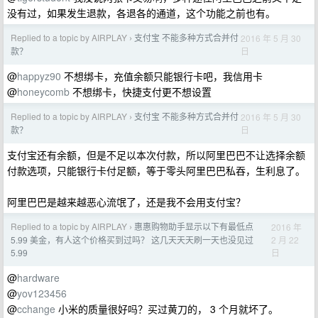
没有过，如果发生退款，各退各的通道，这个功能之前也有。
Replied to a topic by AIRPLAY
支付宝 不能多种方式合并付
2016 年 5 月 30
›
日
款？
@
happyz90
不想绑卡，充值余额只能银行卡吧，我信用卡
@
honeycomb
不想绑卡，快捷支付更不想设置
Replied to a topic by AIRPLAY
支付宝 不能多种方式合并付
2016 年 5 月 30
›
日
款？
支付宝还有余额，但是不足以本次付款，所以阿里巴巴不让选择余额
付款选项，只能银行卡付足额，等于零头阿里巴巴私吞，生利息了。
阿里巴巴是越来越恶心流氓了，还是我不会用支付宝？
Replied to a topic by AIRPLAY
惠惠购物助手显示以下有最低点
2016 年
›
2 月 22
5.99 美金，有人这个价格买到过吗？ 这几天天天刷一天也没见过
日
5.99
@
hardware
@
yov123456
@
cchange
小米的质量很好吗？买过黄刀的， 3 个月就坏了。