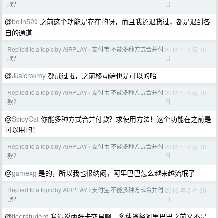
日
款？
@
belin520
之前这个功能是存在的呀，而且我还退货过，都是退到各
自的通道
Replied to a topic by AIRPLAY
支付宝 不能多种方式合并付
2016 年 5 月 30
›
日
款？
@
JJaicmkmy
都试过啦，之前移动端也是可以的哈
Replied to a topic by AIRPLAY
支付宝 不能多种方式合并付
2016 年 5 月 30
›
日
款？
@
SpicyCat
你能多种方式合并付款？求使用方法！这个功能在之前是
可以用的！
Replied to a topic by AIRPLAY
支付宝 不能多种方式合并付
2016 年 5 月 30
›
日
款？
@
gamexg
是的，所以我也很纳闷，阿里巴巴怎么越来越流氓了
Replied to a topic by AIRPLAY
支付宝 不能多种方式合并付
2016 年 5 月 30
›
日
款？
@
tigerstudent
我没说两张卡交易啊，多种途径阿里巴巴之前又不是