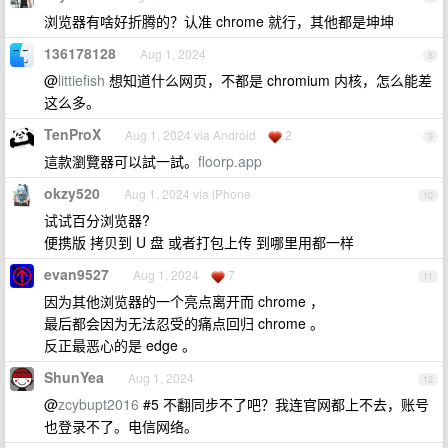
浏览器有啥好折腾的？认准 chrome 就行，其他都是坤坤
136178128
Aug 1, 2024
8
@
littiefish
想知道什么网页，不都是 chromium 内核，怎么能差
这么多。
TenProX
Aug 1, 2024 via Android
2
9
這款瀏覽器可以試一試。
floorp.app
okzy520
Aug 1, 2024 via iPhone
10
试试百分浏览器?
便携版 拷贝到 U 盘 或者打包上传 到哪里用都一样
evan9527
Aug 1, 2024
7
11
因为其他浏览器的一个亮点离开而 chrome ，
最后都会因为无法忍受的痛点回归 chrome 。
反正最恶心的是 edge 。
ShunYea
Aug 1, 2024
12
@
zcybupt2016
#5 不翻同步不了吧？我连官网都上不去，账号
也登录不了。电信网络。