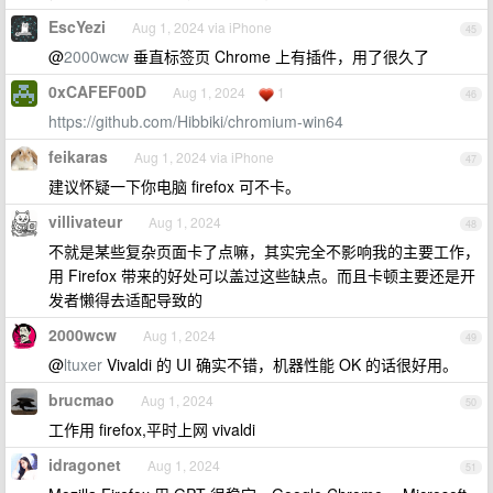
EscYezi
Aug 1, 2024 via iPhone
45
@
2000wcw
垂直标签页 Chrome 上有插件，用了很久了
0xCAFEF00D
Aug 1, 2024
1
46
https://github.com/Hibbiki/chromium-win64
feikaras
Aug 1, 2024 via iPhone
47
建议怀疑一下你电脑 firefox 可不卡。
villivateur
Aug 1, 2024
48
不就是某些复杂页面卡了点嘛，其实完全不影响我的主要工作，
用 Firefox 带来的好处可以盖过这些缺点。而且卡顿主要还是开
发者懒得去适配导致的
2000wcw
Aug 1, 2024
49
@
ltuxer
Vivaldi 的 UI 确实不错，机器性能 OK 的话很好用。
brucmao
Aug 1, 2024
50
工作用 firefox,平时上网 vivaldi
idragonet
Aug 1, 2024
51