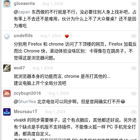
gloeaerris
Aug 1, 2024
13
@
zapan
东西做的不行就是不行，没必要往别人身上找补吧，占
有率上不去还不是难用，伙计为什么上不了大众餐桌？还不是因
为难吃
undeflife
Aug 1, 2024
2
14
分别用 Firefox 和 chrome 访问了下顶楼的网页，Firefox 加载反
而比 Chrome 快，滚动体验没啥区别：卡得像在在跳房子，不
觉得这是浏览器问题。
wu67
Aug 1, 2024
15
就浏览器本身的功能而言, chrome 是吊打其他的...
建议电脑上开个全局分流吧
zcybupt2016
Aug 1, 2024
16
@
ShunYea
北京电信可以同步啊，但是官网确实打不开😂
Meursau1T
Aug 1, 2024
17
vivaldi 的同步需要梯子，这个有点膈应，其他都还好说。另外还
有个缺点是手机版不支持插件，不能像火狐一样 PC 手机完全打
通，都高度自定义。