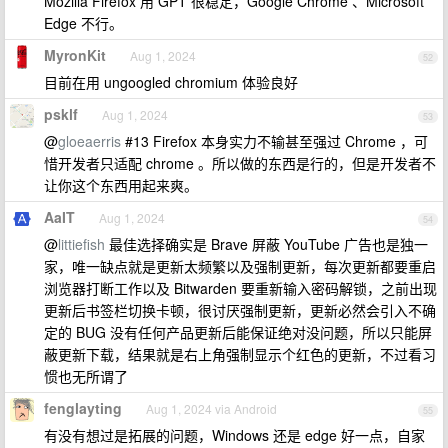
Mozilla Firefox 用 GPT 很稳定，Google Chrome 、Microsoft
Edge 不行。
MyronKit
Aug 1, 2024
52
目前在用 ungoogled chromium 体验良好
psklf
Aug 1, 2024
53
@
gloeaerris
#13 Firefox 本身实力不输甚至强过 Chrome ，可
惜开发者只适配 chrome 。所以做的东西是行的，但是开发者不
让你这个东西用起来爽。
AaIT
Aug 1, 2024
54
@
littiefish
最佳选择确实是 Brave 屏蔽 YouTube 广告也是独一
家，唯一缺点就是更新太频繁以及强制更新，每次更新都要重启
浏览器打断工作以及 Bitwarden 要重新输入密码解锁，之前出现
更新后书签栏切换卡顿，很讨厌强制更新，更新必然会引入不确
定的 BUG 没有任何产品更新后能保证绝对没问题，所以只能屏
蔽更新下载，结果就是右上角强制显示个红色的更新，不过看习
惯也无所谓了
fenglayting
Aug 1, 2024 via Android
55
有没有想过是拓展的问题，Windows 还是 edge 好一点，自家