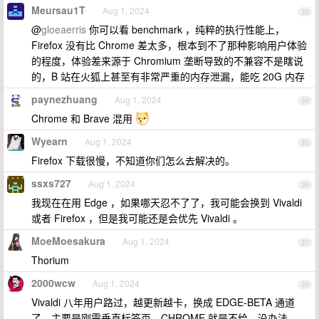
Meursau1T
Aug 1, 2024
33
@
gloeaerris
你可以看 benchmark ，纯粹的执行性能上，
Firefox 没有比 Chrome 差太多，根本到不了那种影响用户体验
的程度，体验差来源于 Chromium 垄断导致的不兼容不是瞎说
的，B 站在火狐上甚至有非常严重的内存泄漏，能吃 20G 内存
paynezhuang
Aug 1, 2024
34
Chrome 和 Brave 混用
Wyearn
Aug 1, 2024
35
Firefox 下载很慢，不知道你们怎么去解决的。
ssxs727
Aug 1, 2024
36
我现在在用 Edge ，如果哪天忍不了了，我可能会换到 Vivaldi
或者 Firefox ，但是我可能还是会优先 Vivaldi 。
MoeMoesakura
Aug 1, 2024
37
Thorium
2000wcw
Aug 1, 2024
38
Vivaldi 八年用户路过，越更新越卡，换成 EDGE-BETA 通道
了，主要是刚需垂直标签页，CHROME 就是不给，没办法。