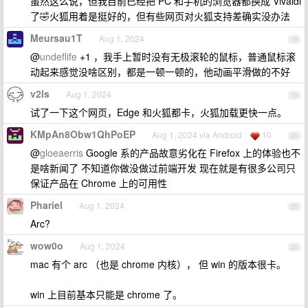
虽然这么说，但我目前已经把 PC 和手机的浏览器都换成 Vivaldi
了🤣火狐用着是挺好的，但有些网页对火狐支持差确实没办法
Meursau1T
Aug 1, 2024
18
@
undeflife
+1 ，我手上暂时没有无极滚轮的鼠标，普通鼠标滚
动起来感觉没啥区别，都是一顿一顿的，他动画平滑做的不好
v2ls
Aug 1, 2024
19
试了一下这个网页，Edge 和火狐都卡，火狐加载更快一点。
KMpAn8Obw1QhPoEP
Aug 1, 2024 via Android
10
20
@
gloeaerris
Google 系的产品故意劣化在 Firefox 上的体验也不
是啥新闻了 不知道你做没做过前端开发 现在就是有很多公司只
保证产品在 Chrome 上的可用性
Phariel
Aug 1, 2024
21
Arc?
wow0o
Aug 1, 2024
22
mac 有个 arc （也是 chrome 内核）， 但 win 的版本很卡。
win 上目前基本只能是 chrome 了。