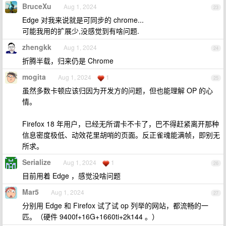
BruceXu
Aug 1, 2024
23
Edge 对我来说就是可同步的 chrome...
可能我用的扩展少,没感觉到有啥问题.
zhengkk
Aug 1, 2024
24
折腾半载，归来仍是 Chrome
mogita
Aug 1, 2024
1
25
虽然多数卡顿应该归因为开发方的问题，但也能理解 OP 的心
情。
Firefox 18 年用户，已经无所谓卡不卡了，巴不得赶紧离开那种
信息密度极低、动效花里胡哨的页面。反正雀魂能满帧，即别无
所求。
Serialize
Aug 1, 2024
1
26
目前用着 Edge ，感觉没啥问题
Mar5
Aug 1, 2024
27
分别用 Edge 和 Firefox 试了试 op 列举的网站，都流畅的一
匹。（硬件 9400f+16G+1660ti+2k144 。）