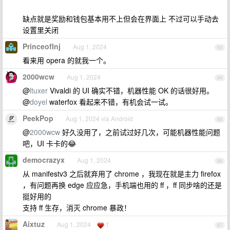
缺点就是奖励和钱包基本用不上但会在界面上 不过可以手动去
设置里关闭
PrinceofInj
Aug 1, 2024
93
看来用 opera 的就我一个。
2000wcw
Aug 1, 2024
94
@
ltuxer
Vivaldi 的 UI 确实不错，机器性能 OK 的话很好用。
@
doyel
waterfox 看起来不错，有机会试一试。
PeekPop
Aug 1, 2024 via Android
95
@
2000wcw
好久没用了，之前试过好几次，可能机器性能问题
吧，UI 卡卡的😂
democrazyx
Aug 1, 2024
96
从 manifestv3 之后就弃用了 chrome ，我现在就是主力 firefox
，有问题再换 edge 应应急，手机端也用的 ff ，ff 同步啥的还是
挺好用的
支持 ff 生存，消灭 chrome 暴政！
Aixtuz
Aug 1, 2024
1
97