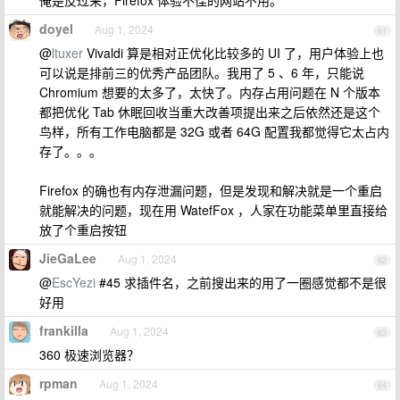
俺是反过来，Firefox 体验不佳的网站不用。
doyel
Aug 1, 2024
61
@
ltuxer
Vivaldi 算是相对正优化比较多的 UI 了，用户体验上也
可以说是排前三的优秀产品团队。我用了 5 、6 年，只能说
Chromium 想要的太多了，太快了。内存占用问题在 N 个版本
都把优化 Tab 休眠回收当重大改善项提出来之后依然还是这个
鸟样，所有工作电脑都是 32G 或者 64G 配置我都觉得它太占内
存了。。。
Firefox 的确也有内存泄漏问题，但是发现和解决就是一个重启
就能解决的问题，现在用 WatefFox ，人家在功能菜单里直接给
放了个重启按钮
JieGaLee
Aug 1, 2024
62
@
EscYezi
#45 求插件名，之前搜出来的用了一圈感觉都不是很
好用
frankilla
Aug 1, 2024
63
360 极速浏览器？
rpman
Aug 1, 2024
64