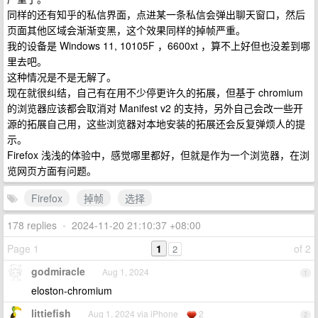
同样的还有知乎的私信界面，点进某一条私信会弹出聊天窗口，然后
页面其他区域会渐渐变黑，这个效果同样的掉帧严重。
我的设备是 Windows 11, 10105F ，6600xt ，算不上好但也没差到哪
里去吧。
这种情况是不是无解了。
现在就很纠结，自己有在用不少停更许久的拓展，但基于 chromium
的浏览器应该都会取消对 Manifest v2 的支持，另外自己会改一些开
源的拓展自己用，这些浏览器对本地安装的拓展还会反复弹烦人的提
示。
Firefox 浅浅的体验中，感觉哪里都好，但就是作为一个浏览器，在浏
览网页方面有问题。
Firefox
掉帧
选择
178 replies
•
2024-11-20 21:10:37 +08:00
Page 1
1
of 2
2
godmiracle
Aug 1, 2024
1
eloston-chromium
littiefish
Aug 1, 2024 via iPhone
2
2